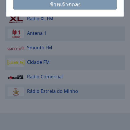
cancel
ข้าพเจ้าตกลง
Rádio Ondas do Lima
and
close
Radio XL FM
the
window.
Antena 1
Text
Color
Smooth FM
Cidade FM
Opacity
Radio Comercial
Text
Background
Rádio Estrela do Minho
Color
Opacity
Caption