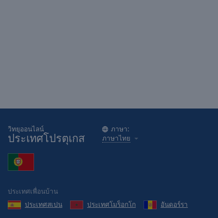
Area
Background
Color
Opacity
Font
Size
Text
วิทยุออนไลน์
ภาษา:
Edge
ประเทศโปรตุเกส
ภาษาไทย
Style
Font
Family
ประเทศเพื่อนบ้าน
ประเทศสเปน
ประเทศโมร็อกโก
อันดอร์รา
Reset