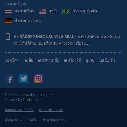
Done
ประเทศที่นิยม
Close
ประเทศไทย
สหรัฐ
ประเทศบราซิล
Modal
Dialog
ประเทศเยอรมนี
End
of
dialog
ฟัง
RÁDIO REGIONAL VILA REAL
บนโทรศัพท์สมาร์ตโฟนของ
window.
คุณได้ฟรีด้วยแอปพลิเคชัน
Android
หรือ
iOS
!
แอฟริกา
เอเชีย
อเมริกาเหนือ
อเมริกาใต้
ยุโรป
โอเชียเนีย
© Online Radio Box, 2015-2026.
Created by
Final Level
ข้อตกลงและเงื่อนไข
ความเป็นส่วนตัว
ข้อเสนอแนะ
วิดเจ็ต
สำหรับสถานีวิทยุ