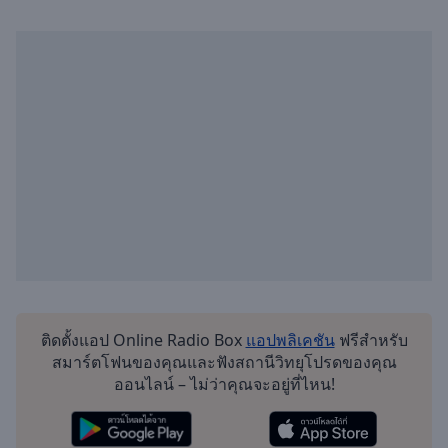
Playback
Rate
Chapters
Chapters
Descriptions
descriptions
off
,
selected
Subtitles
subtitles
settings
,
opens
ติดตั้งแอป Online Radio Box
แอปพลิเคชัน
ฟรีสำหรับ
subtitles
สมาร์ตโฟนของคุณและฟังสถานีวิทยุโปรดของคุณ
settings
ออนไลน์ – ไม่ว่าคุณจะอยู่ที่ไหน!
dialog
subtitles
off
,