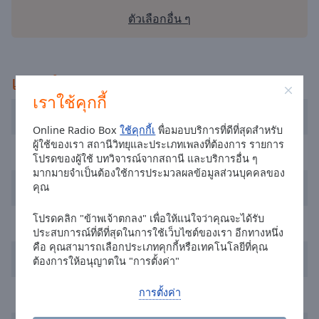
selected
ตัวเลือกอื่น ๆ
Audio
Track
แนะนำ
Picture-
in-
เราใช้คุกกี้
Picture
Radio Renascença
Fullscreen
Online Radio Box
ใช้คุกกี้เ
พื่อมอบบริการที่ดีที่สุดสำหรับ
This
ผู้ใช้ของเรา สถานีวิทยุและประเภทเพลงที่ต้องการ รายการ
is
RFM
โปรดของผู้ใช้ บทวิจารณ์จากสถานี และบริการอื่น ๆ
a
มากมายจำเป็นต้องใช้การประมวลผลข้อมูลส่วนบุคคลของ
modal
Radio Festival
คุณ
window.
โปรดคลิก "ข้าพเจ้าตกลง" เพื่อให้แน่ใจว่าคุณจะได้รับ
Radio Cidade Hoje
Beginning
ประสบการณ์ที่ดีที่สุดในการใช้เว็บไซต์ของเรา อีกทางหนึ่ง
of
คือ คุณสามารถเลือกประเภทคุกกี้หรือเทคโนโลยีที่คุณ
Barca Fm Rádio
dialog
ต้องการให้อนุญาตใน "การตั้งค่า"
window.
Escape
การตั้งค่า
Radio Onda Viva
will