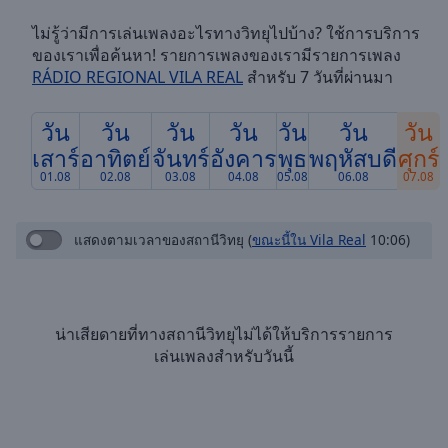
Skip
ไม่รู้ว่ามีการเล่นเพลงอะไรทางวิทยุไปบ้าง? ใช้การบริการ
Forward
ของเราเพื่อค้นหา! รายการเพลงของเรามีรายการเพลง
Mute
RÁDIO REGIONAL VILA REAL
สำหรับ 7 วันที่ผ่านมา
Current
Time
0:00
/
วัน
วัน
วัน
วัน
วัน
วัน
วัน
Duration
-:-
เสาร์
อาทิตย์
จันทร์
อังคาร
พุธ
พฤหัสบดี
ศุกร์
Loaded
:
01.08
02.08
03.08
04.08
05.08
06.08
07.08
0.00%
Stream
Type
LIVE
แสดงตามเวลาของสถานีวิทยุ
(
ขณะนี้ใน Vila Real
10:06)
Seek to
live,
currently
behind
live
LIVE
น่าเสียดายที่ทางสถานีวิทยุไม่ได้ให้บริการรายการ
Remaining
เล่นเพลงสำหรับวันนี้
Time
-
-:-
1x