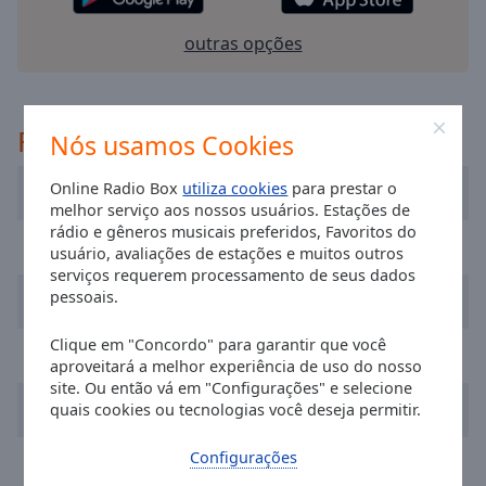
selected
outras opções
Audio
Track
Picture-
Recomendado
Nós usamos Cookies
in-
Picture
Fullscreen
Online Radio Box
utiliza cookies
para prestar o
Radio Renascença
This
melhor serviço aos nossos usuários. Estações de
is
rádio e gêneros musicais preferidos, Favoritos do
RFM
a
usuário, avaliações de estações e muitos outros
modal
serviços requerem processamento de seus dados
window.
pessoais.
Radio Festival
Clique em "Concordo" para garantir que você
Beginning
Radio Nova Era
aproveitará a melhor experiência de uso do nosso
of
site. Ou então vá em "Configurações" e selecione
dialog
Barca Fm Rádio
quais cookies ou tecnologias você deseja permitir.
window.
Escape
Configurações
Radio Santiago
will