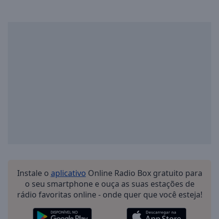
Playback
Rate
Chapters
Chapters
Descriptions
descriptions
off
,
selected
Subtitles
subtitles
settings
,
opens
Instale o
aplicativo
Online Radio Box gratuito para
subtitles
o seu smartphone e ouça as suas estações de
settings
rádio favoritas online - onde quer que você esteja!
dialog
subtitles
off
,