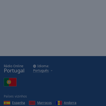
Area
Background
Color
Opacity
Font
Size
Text
Edge
Rádio Online
Idioma:
Portugal
Style
Português
Font
Family
Países vizinhos
Espanha
Marrocos
Andorra
Reset