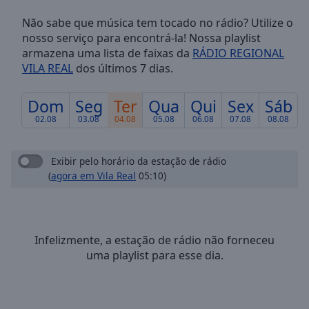
Skip
Não sabe que música tem tocado no rádio? Utilize o
Forward
nosso serviço para encontrá-la! Nossa playlist
Mute
armazena uma lista de faixas da
RÁDIO REGIONAL
Current
VILA REAL
dos últimos 7 dias.
Time
0:00
/
Duration
-:-
Dom
Seg
Ter
Qua
Qui
Sex
Sáb
Loaded
:
02.08
03.08
04.08
05.08
06.08
07.08
08.08
0.00%
Stream
Type
LIVE
Exibir pelo horário da estação de rádio
(
agora em Vila Real
05:10)
Seek to
live,
currently
behind
live
LIVE
Remaining
Infelizmente, a estação de rádio não forneceu
Time
-
uma playlist para esse dia.
-:-
1x