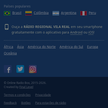
Done
Países populares
Close
Modal
Brasil
Colômbia
Argentina
Peru
Dialog
End
of
Ouça a
RÁDIO REGIONAL VILA REAL
em seu smartphone
dialog
gratuitamente com o aplicativo para
Android
ou
iOS
!
window.
África
Ásia
América do Norte
América do Sul
Europa
Oceânia
© Online Radio Box, 2015-2026.
Created by
Final Level
Termos e condições
Privacidade
Feedback
Botões
Para estações de rádio