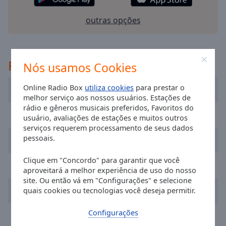
selected
outras opções
Audio
Track
Picture-
Recomendado
Nós usamos Cookies
in-
Picture
Fullscreen
Online Radio Box
utiliza cookies
para prestar o
Radio Renascença
This
melhor serviço aos nossos usuários. Estações de
is
rádio e gêneros musicais preferidos, Favoritos do
RFM
a
usuário, avaliações de estações e muitos outros
modal
serviços requerem processamento de seus dados
window.
pessoais.
Radio Festival
Clique em "Concordo" para garantir que você
Beginning
Radio Cidade Hoje
aproveitará a melhor experiência de uso do nosso
of
site. Ou então vá em "Configurações" e selecione
dialog
Barca Fm Rádio
quais cookies ou tecnologias você deseja permitir.
window.
Escape
Configurações
Radio Onda Viva
will