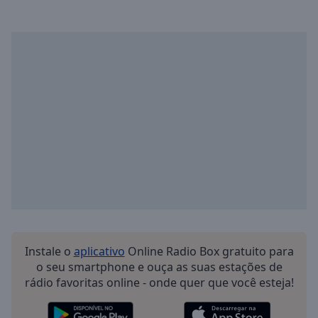
Playback
Rate
Chapters
Chapters
Descriptions
descriptions
off
,
selected
Subtitles
subtitles
settings
,
opens
Instale o
aplicativo
Online Radio Box gratuito para
subtitles
o seu smartphone e ouça as suas estações de
settings
rádio favoritas online - onde quer que você esteja!
dialog
subtitles
off
,