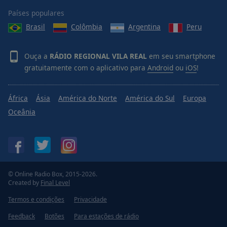
Done
Países populares
Close
Modal
Brasil
Colômbia
Argentina
Peru
Dialog
End
of
Ouça a
RÁDIO REGIONAL VILA REAL
em seu smartphone
dialog
gratuitamente com o aplicativo para
Android
ou
iOS
!
window.
África
Ásia
América do Norte
América do Sul
Europa
Oceânia
© Online Radio Box, 2015-2026.
Created by
Final Level
Termos e condições
Privacidade
Feedback
Botões
Para estações de rádio