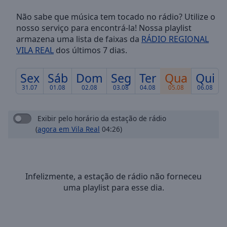
Skip
Não sabe que música tem tocado no rádio? Utilize o
Forward
nosso serviço para encontrá-la! Nossa playlist
Mute
armazena uma lista de faixas da
RÁDIO REGIONAL
Current
VILA REAL
dos últimos 7 dias.
Time
0:00
/
Duration
-:-
Sex
Sáb
Dom
Seg
Ter
Qua
Qui
Loaded
:
31.07
01.08
02.08
03.08
04.08
05.08
06.08
0.00%
Stream
Type
LIVE
Exibir pelo horário da estação de rádio
(
agora em Vila Real
04:26)
Seek to
live,
currently
behind
live
LIVE
Remaining
Infelizmente, a estação de rádio não forneceu
Time
-
uma playlist para esse dia.
-:-
1x