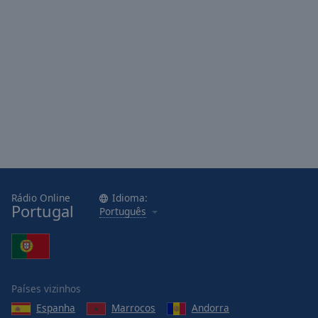
Area
Background
Color
Opacity
Font
Size
Text
Edge
Rádio Online
Idioma:
Portugal
Style
Português
Font
Family
Países vizinhos
Espanha
Marrocos
Andorra
Reset