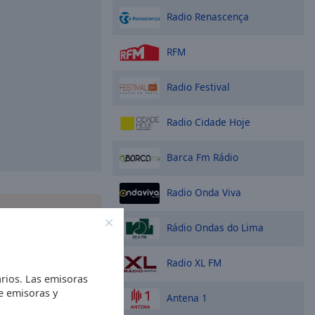
Radio Renascença
RFM
Radio Festival
Radio Cidade Hoje
Barca Fm Rádio
Radio Onda Viva
gratis Online Radio
ono y escucha sus
Rádio Ondas do Lima
 en línea favoritas
 que esté!
Radio XL FM
rios. Las emisoras
de emisoras y
Antena 1
pciones