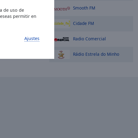
Smooth FM
ia de uso de
deseas permitir en
Cidade FM
Ajustes
Radio Comercial
Rádio Estrela do Minho