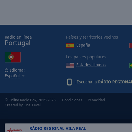
Picture-
in-
Picture
Fullscreen
This
is
Radio en línea
Países y territorios vecinos
a
Portugal
España
modal
window.
Los países populares
Estados Unidos
Beginning
Idioma:
of
Español
dialog
¡Escucha la
RÁDIO REGIONAL
window.
Escape
will
© Online Radio Box, 2015-2026.
Condiciones
Privacidad
Created by
Final Level
cancel
and
close
the
RÁDIO REGIONAL VILA REAL