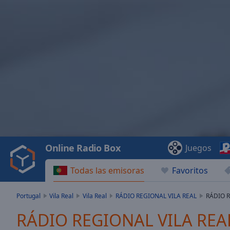
Video
Player
is
loading.
Play
Video
Online Radio Box
Juegos
Play
Skip
Todas las emisoras
Favoritos
Backward
Skip
Forward
Portugal
Vila Real
Vila Real
RÁDIO REGIONAL VILA REAL
RÁDIO R
Mute
Current
RÁDIO REGIONAL VILA REAL 
Time
0:00