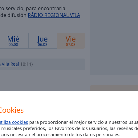
ro servicio, para encontrarla.
 de difusión
RÁDIO REGIONAL VILA
Mié
Jue
Vie
05.08
06.08
07.08
 Vila Real
10:11)
 radio no ha
Instala la
aplicación
Box para su teléf
oducción para
estaciones de radio
Cookies
dondequiera
utiliza cookies
para proporcionar el mejor servicio a nuestros usua
 musicales preferidos, los Favoritos de los usuarios, las reseñas 
cios necesitan el procesamiento de tus datos personales.
otras o