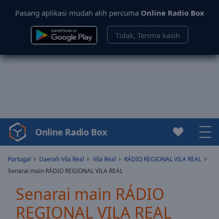
Pasang aplikasi mudah alih percuma
Online Radio Box
Tidak, Terima kasih
Online Radio Box
Video
Player
is
Portugal
Daerah Vila Real
Vila Real
RÁDIO REGIONAL VILA REAL
loading.
Senarai main RÁDIO REGIONAL VILA REAL
Play
Video
Senarai main RÁDIO
Play
REGIONAL VILA REAL
Skip
Backward