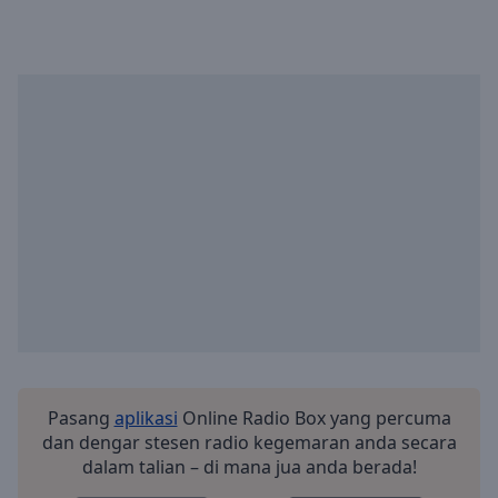
Playback
Rate
Chapters
Chapters
Descriptions
descriptions
off
,
selected
Subtitles
subtitles
settings
,
opens
subtitles
Pasang
aplikasi
Online Radio Box yang percuma
settings
dan dengar stesen radio kegemaran anda secara
dialog
dalam talian – di mana jua anda berada!
subtitles
off
,