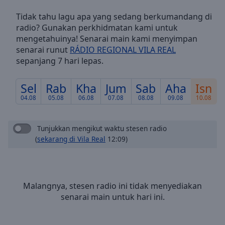
Skip
Tidak tahu lagu apa yang sedang berkumandang di
Forward
radio? Gunakan perkhidmatan kami untuk
Mute
mengetahuinya! Senarai main kami menyimpan
Current
senarai runut
RÁDIO REGIONAL VILA REAL
Time
0:00
sepanjang 7 hari lepas.
/
Duration
-:-
Loaded
:
Sel
Rab
Kha
Jum
Sab
Aha
Isn
0.00%
04.08
05.08
06.08
07.08
08.08
09.08
10.08
Stream
Type
LIVE
Tunjukkan mengikut waktu stesen radio
Seek to
live,
(
sekarang di Vila Real
12:09)
currently
behind
live
LIVE
Remaining
Time
-
Malangnya, stesen radio ini tidak menyediakan
-:-
senarai main untuk hari ini.
1x