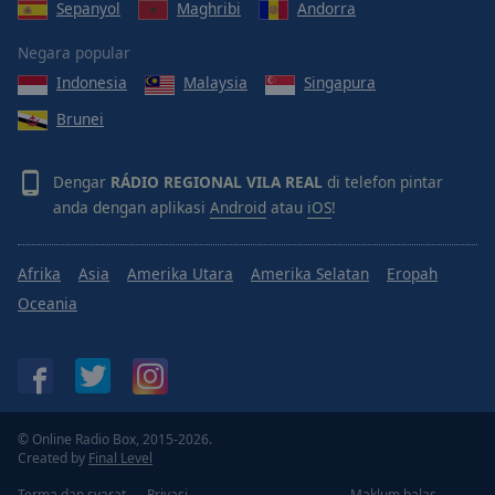
Sepanyol
Maghribi
Andorra
Done
Close
Negara popular
Modal
Dialog
Indonesia
Malaysia
Singapura
End
of
Brunei
dialog
window.
Dengar
RÁDIO REGIONAL VILA REAL
di telefon pintar
anda dengan aplikasi
Android
atau
iOS
!
Afrika
Asia
Amerika Utara
Amerika Selatan
Eropah
Oceania
© Online Radio Box, 2015-2026.
Created by
Final Level
Terma dan syarat
Privasi
Maklum balas