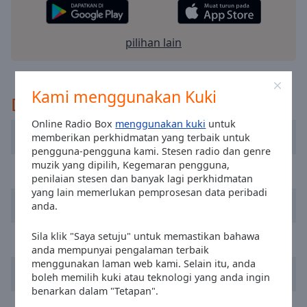
selected
Audio
pilihan lain
Track
Picture-
in-
Kami menggunakan Kuki
Disyorkan
Picture
Fullscreen
Online Radio Box
menggunakan kuki
untuk
This
Radio Renascença
memberikan perkhidmatan yang terbaik untuk
is
pengguna-pengguna kami. Stesen radio dan genre
a
muzik yang dipilih, Kegemaran pengguna,
RFM
modal
penilaian stesen dan banyak lagi perkhidmatan
window.
yang lain memerlukan pemprosesan data peribadi
Radio Festival
anda.
Beginning
of
Sila klik "Saya setuju" untuk memastikan bahawa
Radio Nova Era
dialog
anda mempunyai pengalaman terbaik
window.
menggunakan laman web kami. Selain itu, anda
Barca Fm Rádio
boleh memilih kuki atau teknologi yang anda ingin
Escape
benarkan dalam "Tetapan".
will