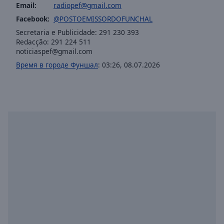
Email:
radiopef@gmail.com
off
,
selected
Facebook:
@POSTOEMISSORDOFUNCHAL
Secretaria e Publicidade: 291 230 393
Audio
Redacção: 291 224 511
Track
noticiaspef@gmail.com
Время в городе Фуншал
:
03:26
,
08.07.2026
Picture-
in-
Picture
Fullscreen
This
is
a
modal
window.
Beginning
of
dialog
window.
Escape
will