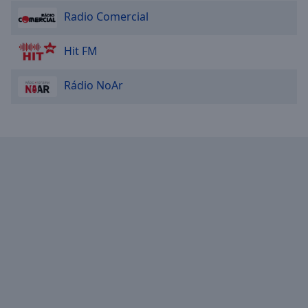
Reset
Radio Comercial
Done
Close
Modal
Hit FM
Dialog
End
of
Rádio NoAr
dialog
window.