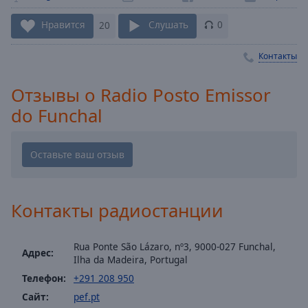
Playback
Rate
Нравится
20
Слушать
0
Chapters
Контакты
Chapters
Отзывы о Radio Posto Emissor
Descriptions
do Funchal
descriptions
off
,
selected
Subtitles
Контакты радиостанции
subtitles
settings
,
opens
Rua Ponte São Lázaro, nº3, 9000-027 Funchal,
Адрес:
subtitles
Ilha da Madeira, Portugal
settings
Телефон:
+291 208 950
dialog
Сайт:
pef.pt
subtitles