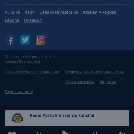
Африка
Азия
Северная Америка
Южная Америка
Европа
Океания
© Online Radio Box, 2015-2026.
Created by
Final Level
Пользовательское соглашение
Политика конфиденциальности
Обратная связь
Виджеты
Радиостанциям
Radio Posto Emissor do Funchal