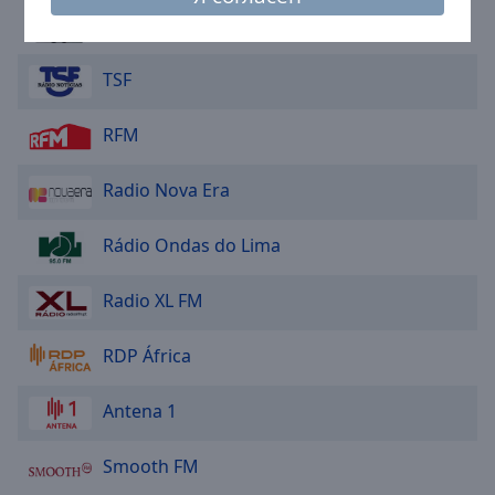
Caption
Radio Clube de Armamar
Area
Background
Color
TSF
RFM
Opacity
Radio Nova Era
Font
Size
Rádio Ondas do Lima
Text
Radio XL FM
Edge
Style
RDP África
Font
Antena 1
Family
Smooth FM