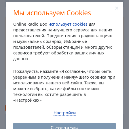
cancel
Мы используем Cookies
and
close
Установите бесплатное
приложение
Online
Online Radio Box
использует cookies
для
the
предоставления наилучшего сервиса для наших
Radio Box для вашего смартфона и слушайте
window.
пользователей. Предпочтения в радиостанциях
любимые радиостанции онлайн, где бы вы ни
и музыкальных жанрах, Избранные
находились! Теперь ваше любимое радио у вас
Text
пользователей, обзоры станций и много других
в кармане, благодаря нашему удобному
Color
сервисов требуют обработки ваших личных
приложению.
данных.
Opacity
Пожалуйста, нажмите «Я согласен», чтобы быть
уверенным в получении наилучшего сервиса при
другие варианты
использования нашего веб-сайта. Также, вы
Text
можете выбрать, какие файлы cookie или
Background
технологии вы хотите разрешить в
Color
«Настройках».
Рекомендуемые
Настройки
Opacity
Radio Elmo
Я согласен