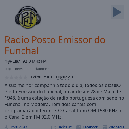
Backward
Skip
Forward
Mute
Current
Time
0:00
Radio Posto Emissor do
/
Duration
-:-
Funchal
Loaded
:
0.00%
Фуншал, 92.0 MHz FM
Stream
pop
news
entertainment
Type
LIVE
Рейтинг:
0.0
Оценок
:
0
Seek to
live,
A sua melhor companhia todo o dia, todos os dias!!!O
currently
Posto Emissor do Funchal, no ar desde 28 de Maio de
behind
live
LIVE
1948, é uma estação de rádio portuguesa com sede no
Remaining
Funchal, na Madeira. Tem dois canais com
Time
-
programação diferente: O Canal 1 em OM 1530 KHz, e
-:-
o Canal 2 em FM 92.0 MHz.
1x
Português
Вебсайт