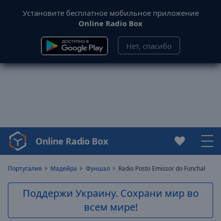
Установите бесплатное мобильное приложение
Online Radio Box
Нет, спасибо
Online Radio Box
Video
Player
is
Португалия
Мадейра
Фуншал
Radio Posto Emissor do Funchal
loading.
Play
Поддержи Украину. Сохрани мир во
Video
всем мире!
Play
Skip