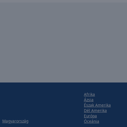
Afrika
Ázsia
Észak Amerika
Dél Amerika
Európa
Magyarország
Óceánia