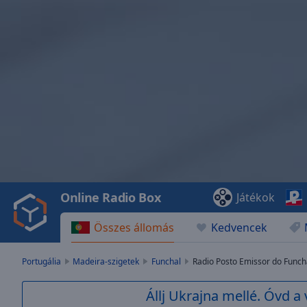
Video
Player
is
loading.
Play
Video
Online Radio Box
Játékok
Play
Skip
Összes állomás
Kedvencek
Backward
Skip
Forward
Portugália
Madeira-szigetek
Funchal
Radio Posto Emissor do Funch
Mute
Current
Állj Ukrajna mellé. Óvd a 
Time
0:00