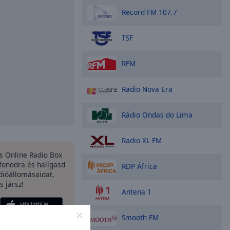
Record FM 107.7
TSF
RFM
Radio Nova Era
Rádio Ondas do Lima
Radio XL FM
es Online Radio Box
fonodra és hallgasd
RDP África
dióállomásaidat,
s jársz!
Antena 1
Smooth FM
opciók