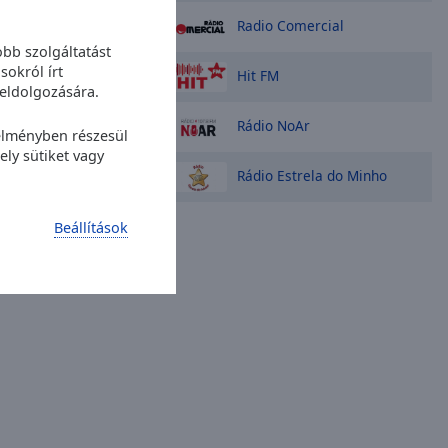
Radio Comercial
bb szolgáltatást
sokról írt
Hit FM
eldolgozására.
Rádio NoAr
 élményben részesül
ly sütiket vagy
Rádio Estrela do Minho
Beállítások