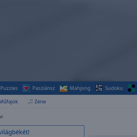
Puzzles
Pasziánsz
Mahjong
Sudoku
Műfajok
Zene
al
világbékét!