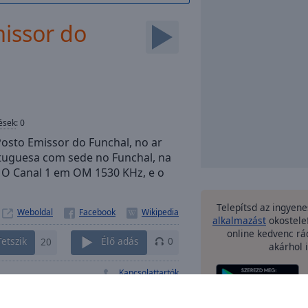
issor do
ések
:
0
Posto Emissor do Funchal, no ar
rtuguesa com sede no Funchal, na
 O Canal 1 em OM 1530 KHz, e o
Telepítsd az ingyen
Weboldal
alkalmazást
okostele
online kedvenc rá
Tetszik
20
Élő adás
0
akárhol i
Kapcsolattartók
egyéb 