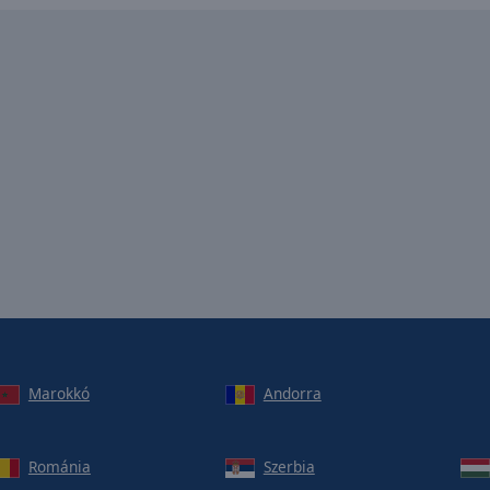
Marokkó
Andorra
Románia
Szerbia