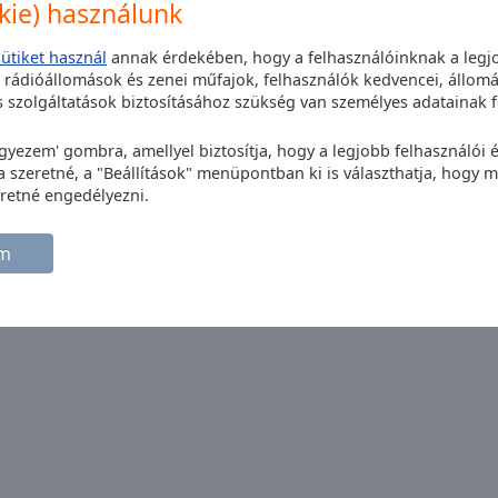
rtékelésed
okie) használunk
sütiket használ
annak érdekében, hogy a felhasználóinknak a legjo
t rádióállomások és zenei műfajok, felhasználók kedvencei, állomá
szolgáltatások biztosításához szükség van személyes adatainak f
egyezem' gombra, amellyel biztosítja, hogy a legjobb felhasználói
szeretné, a "Beállítások" menüpontban ki is választhatja, hogy me
retné engedélyezni.
a Madeira, Portugal
em