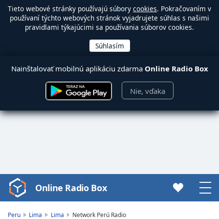
Tieto webové stránky používajú súbory
cookies
. Pokračovaním v
používaní týchto webových stránok vyjadrujete súhlas s našimi
pravidlami týkajúcimi sa používania súborov cookies.
Nainštalovať mobilnú aplikáciu zdarma
Online Radio Box
Nie, vďaka
Online Radio Box
Video
Player
is
Peru
Lima
Lima
Network Perú Radio