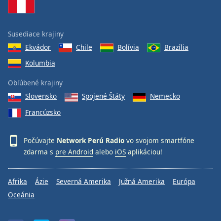
Font
Family
Susediace krajiny
Ekvádor
Chile
Bolívia
Brazília
Reset
Done
Kolumbia
Close
Modal
Obľúbené krajiny
Dialog
Slovensko
Spojené Štáty
Nemecko
End
of
Francúzsko
dialog
window.
Počúvajte
Network Perú Radio
vo svojom smartfóne
zdarma s
pre Android
alebo
iOS
aplikáciou!
Afrika
Ázie
Severná Amerika
Južná Amerika
Európa
Oceánia