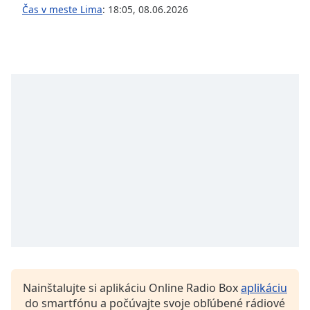
opens
Čas v meste Lima
:
18:05
,
08.06.2026
subtitles
settings
dialog
subtitles
off
,
selected
Audio
Track
Picture-
in-
Picture
Fullscreen
This
is
a
modal
window.
Nainštalujte si aplikáciu Online Radio Box
aplikáciu
Beginning
do smartfónu a počúvajte svoje obľúbené rádiové