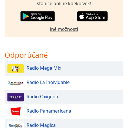
of
stanice online kdekoľvek!
dialog
window.
Escape
will
iné možnosti
cancel
and
close
the
Odporúčané
window.
Radio Mega Mix
Text
Color
Radio La Inolvidable
Opacity
Radio Oxigeno
Radio Panamericana
Text
Background
Color
Radio Magica