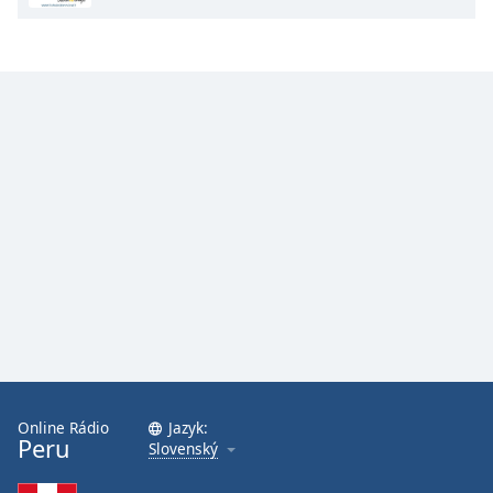
Opacity
Caption
Area
Background
Color
Opacity
Font
Size
Text
Edge
Online Rádio
Jazyk:
Peru
Style
Slovenský