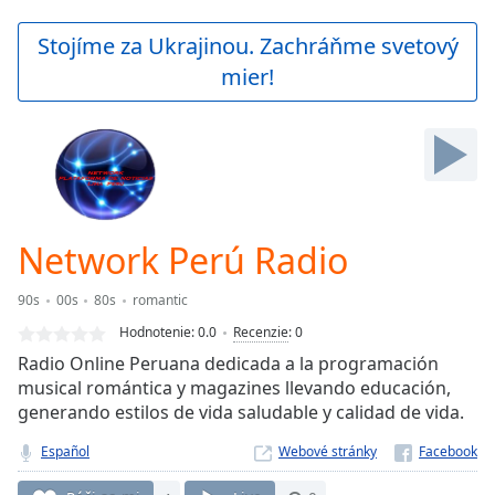
loading.
Play
Stojíme za Ukrajinou. Zachráňme svetový
Video
mier!
Play
Skip
Backward
Skip
Forward
Mute
Current
Time
0:00
Network Perú Radio
/
Duration
-:-
90s
00s
80s
romantic
Loaded
:
0.00%
Hodnotenie:
0.0
Recenzie
:
0
Stream
Radio Online Peruana dedicada a la programación
Type
LIVE
musical romántica y magazines llevando educación,
Seek to
generando estilos de vida saludable y calidad de vida.
live,
currently
Español
Webové stránky
behind
live
LIVE