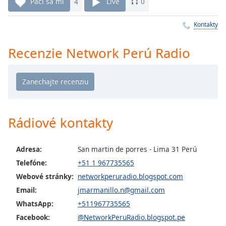
Remaining
Páči sa mi
4
Live
0
Time
-
-:-
Kontakty
1x
Recenzie Network Perú Radio
Playback
Rate
Chapters
Chapters
Rádiové kontakty
Descriptions
descriptions
Adresa:
San martin de porres - Lima 31 Perú
off
,
Telefóne:
+51 1 967735565
selected
Webové stránky:
networkperuradio.blogspot.com
Subtitles
Email:
jmarmanillo.n@gmail.com
subtitles
WhatsApp:
+511967735565
settings
,
Facebook:
@NetworkPeruRadio.blogspot.pe