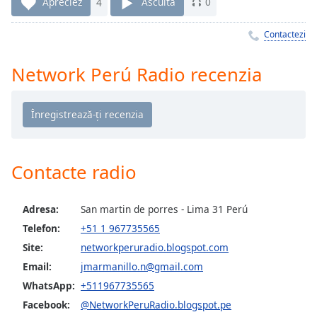
Remaining
Apreciez
4
Ascultă
0
Time
-
-:-
Contactezi
1x
Network Perú Radio recenzia
Playback
Rate
Chapters
Chapters
Contacte radio
Descriptions
descriptions
Adresa:
San martin de porres - Lima 31 Perú
off
,
Telefon:
+51 1 967735565
selected
Site:
networkperuradio.blogspot.com
Subtitles
Email:
jmarmanillo.n@gmail.com
subtitles
WhatsApp:
+511967735565
settings
,
Facebook:
@NetworkPeruRadio.blogspot.pe