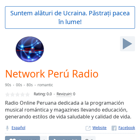
loading.
Play
Suntem alături de Ucraina. Păstrați pacea
Video
în lume!
Play
Skip
Backward
Skip
Forward
Mute
Current
Time
0:00
Network Perú Radio
/
Duration
-:-
90s
00s
80s
romantic
Loaded
:
0.00%
Rating:
0.0
Revizuiri
:
0
Stream
Radio Online Peruana dedicada a la programación
Type
LIVE
musical romántica y magazines llevando educación,
Seek to
generando estilos de vida saludable y calidad de vida.
live,
currently
Español
Website
behind
live
LIVE