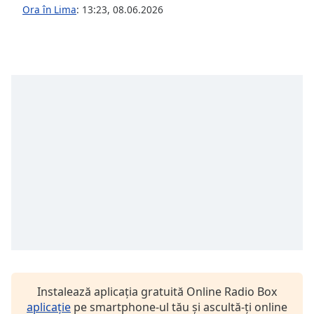
opens
Ora în Lima
:
13:23
,
08.06.2026
subtitles
settings
dialog
subtitles
off
,
selected
Audio
Track
Picture-
in-
Picture
Fullscreen
This
is
a
modal
window.
Instalează aplicația gratuită Online Radio Box
Beginning
aplicație
pe smartphone-ul tău și ascultă-ți online