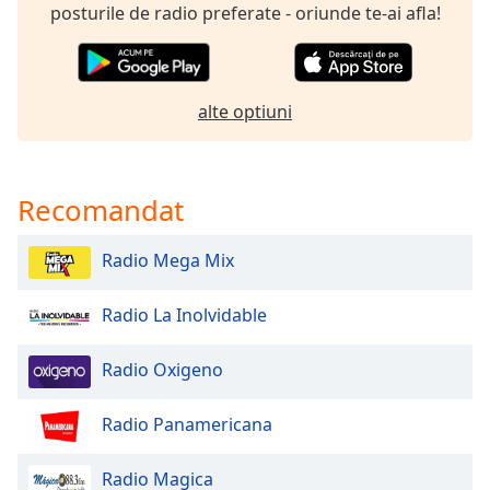
of
posturile de radio preferate - oriunde te-ai afla!
dialog
window.
Escape
will
alte optiuni
cancel
and
close
the
Recomandat
window.
Radio Mega Mix
Text
Color
Radio La Inolvidable
Opacity
Radio Oxigeno
Radio Panamericana
Text
Background
Color
Radio Magica