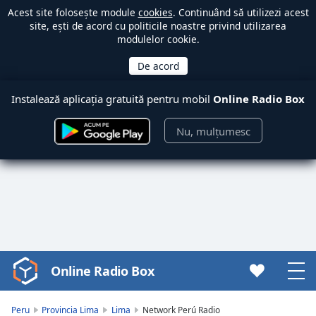
Acest site folosește module
cookies
. Continuând să utilizezi acest
site, ești de acord cu politicile noastre privind utilizarea
modulelor cookie.
Instalează aplicația gratuită pentru mobil
Online Radio Box
Nu, mulțumesc
Online Radio Box
Video
Player
is
Peru
Provincia Lima
Lima
Network Perú Radio