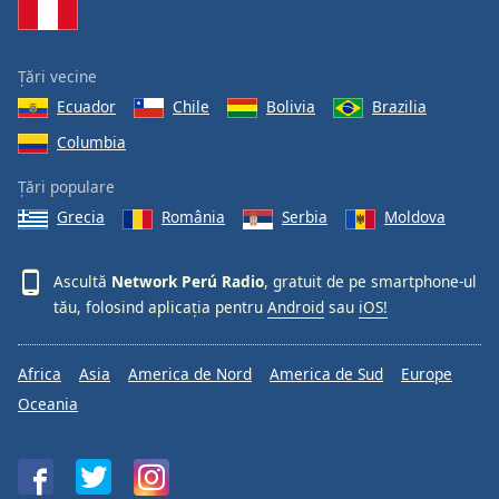
Font
Family
Țări vecine
Ecuador
Chile
Bolivia
Brazilia
Reset
Done
Columbia
Close
Modal
Țări populare
Dialog
Grecia
România
Serbia
Moldova
End
of
dialog
Ascultă
Network Perú Radio
, gratuit de pe smartphone-ul
window.
tău, folosind aplicația pentru
Android
sau
iOS!
Africa
Asia
America de Nord
America de Sud
Europe
Oceania