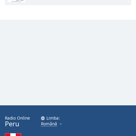
Opacity
Caption
Area
Background
Color
Opacity
Font
Size
Text
Edge
Radio Online
Limba:
Peru
Style
Română