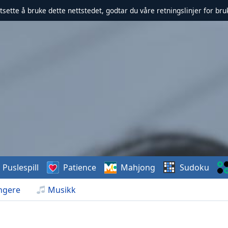
rtsette å bruke dette nettstedet, godtar du våre retningslinjer for br
Puslespill
Patience
Mahjong
Sudoku
ngere
Musikk