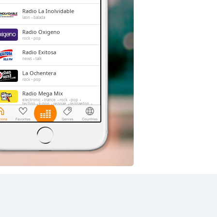
Radio La Inolvidable
latin
balada
Radio Oxigeno
rock
pop
Radio Exitosa
news
talk
La Ochentera
rock
pop
Radio Mega Mix
electronic
trance
rock
pop
techno
k-pop
reggae
reggaeton
latin
salsa
cumbia
variety
balada
Radio La Noventera
pop
90s
hits
Radio Nueva Q
cumbia