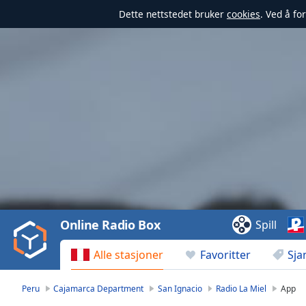
Dette nettstedet bruker
cookies
. Ved å fo
Video
Player
is
loading.
Play
Video
Online Radio Box
Spill
Play
Skip
Alle stasjoner
Favoritter
Sja
Backward
Skip
Forward
Peru
Cajamarca Department
San Ignacio
Radio La Miel
App
Mute