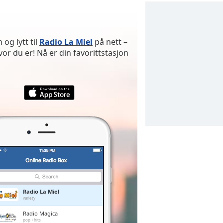
og lytt til
Radio La Miel
på nett –
 du er! Nå er din favorittstasjon
Radio La Miel
variety
Radio Magica
pop
hits