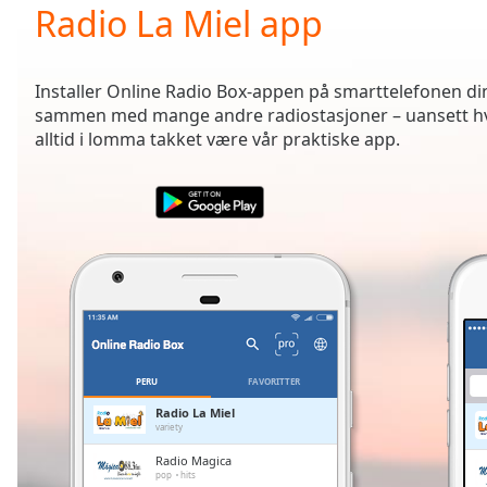
Current
Radio La Miel app
Time
0:00
/
Duration
-:-
Installer Online Radio Box-appen på smarttelefonen din 
Loaded
:
sammen med mange andre radiostasjoner – uansett hvor
0.00%
alltid i lomma takket være vår praktiske app.
0:00
Stream
Type
LIVE
Seek to
live,
currently
behind
live
LIVE
Remaining
Time
-
-:-
PERU
FAVORITTER
1x
Radio La Miel
variety
Playback
Rate
Radio Magica
pop
hits