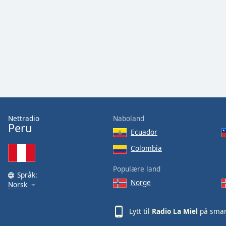
Audio
Track
Picture-
in-
Picture
Fullscreen
This
is
a
modal
window.
Nettradio
Naboland
Peru
Ecuador
Beginning
of
Colombia
dialog
Populære land
window.
Språk:
Escape
Norge
Norsk
will
cancel
Lytt til
Radio La Miel
på smar
and
close