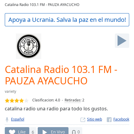
loading.
Catalina Radio 103.1 FM - PAUZA AYACUCHO
Play
Video
Apoya a Ucrania. Salva la paz en el mundo!
Play
Skip
Backward
Skip
Forward
Mute
Current
Time
0:00
Catalina Radio 103.1 FM -
/
Duration
-:-
PAUZA AYACUCHO
Loaded
:
0.00%
variety
Stream
Clasificacion:
4.0
Retiradas
:
2
Type
LIVE
catalina radio una radio para todo los gustos.
Seek to
live,
Español
Sitio web
currently
behind
live
LIVE
Like
6
En Vivo
0