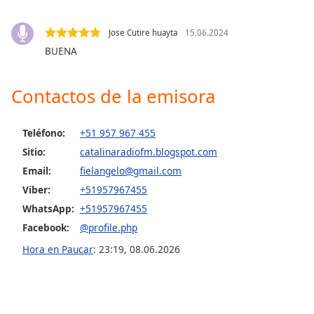
Opacity
Jose Cutire huayta
15.06.2024
BUENA
Caption
Area
Contactos de la emisora
Background
Color
Teléfono:
+51 957 967 455
Sitio:
catalinaradiofm.blogspot.com
Opacity
Email:
fielangelo@gmail.com
Viber:
+51957967455
Font
WhatsApp:
+51957967455
Size
Facebook:
@profile.php
Hora en Paucar
:
23:19
,
08.06.2026
Text
Edge
Style