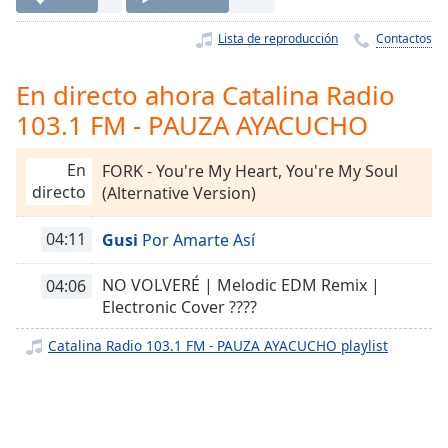
Remaining
Time
-
Lista de reproducción
Contactos
-:-
En directo ahora Catalina Radio
1x
103.1 FM - PAUZA AYACUCHO
Playback
Rate
En
FORK - You're My Heart, You're My Soul
Chapters
directo
(Alternative Version)
Chapters
04:11
Gusi
Por Amarte Así
Descriptions
descriptions
NO VOLVERÉ | Melodic EDM Remix |
04:06
off
,
Electronic Cover ????
selected
Catalina Radio 103.1 FM - PAUZA AYACUCHO playlist
Subtitles
subtitles
settings
,