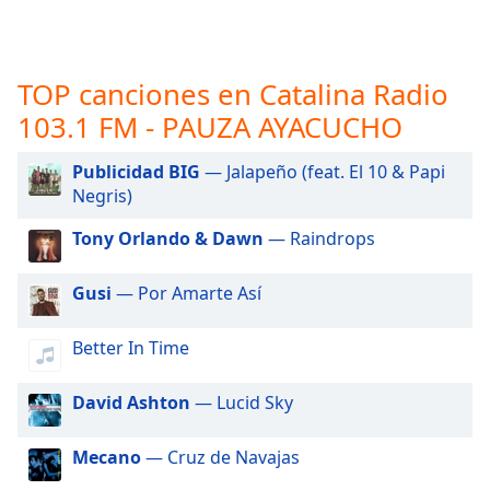
opens
subtitles
settings
dialog
TOP canciones en Catalina Radio
subtitles
103.1 FM - PAUZA AYACUCHO
off
,
selected
Publicidad BIG
— Jalapeño (feat. El 10 & Papi
Audio
Negris)
Track
Tony Orlando & Dawn
— Raindrops
Picture-
in-
Picture
Gusi
— Por Amarte Así
Fullscreen
This
Better In Time
is
a
modal
David Ashton
— Lucid Sky
window.
Mecano
— Cruz de Navajas
Beginning