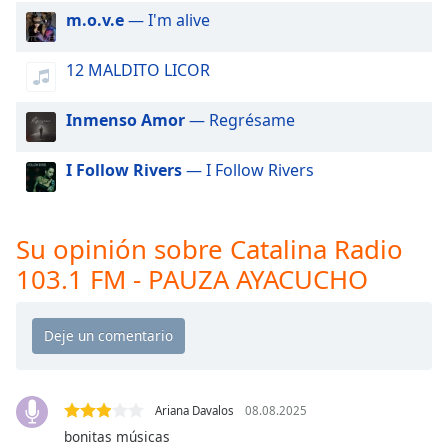
of
m.o.v.e
— I'm alive
dialog
window.
12 MALDITO LICOR
Escape
will
cancel
Inmenso Amor
— Regrésame
and
close
I Follow Rivers
— I Follow Rivers
the
window.
Su opinión sobre Catalina Radio
Text
103.1 FM - PAUZA AYACUCHO
Color
Opacity
Text
Background
Ariana Davalos
08.08.2025
Color
bonitas músicas