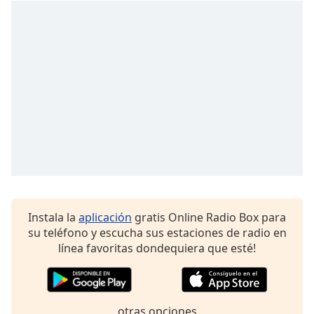
Font
Family
Reset
Done
Close
Modal
Dialog
End
of
dialog
window.
Instala la
aplicación
gratis Online Radio Box para
su teléfono y escucha sus estaciones de radio en
línea favoritas dondequiera que esté!
otras opciones