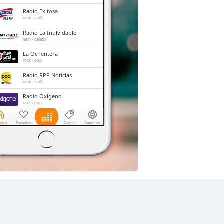
Radio Exitosa
news
talk
Radio La Inolvidable
latin
balada
La Ochentera
rock
pop
Radio RPP Noticias
news
talk
Radio Oxigeno
rock
pop
Rock en Español
rock
pop
classic rock
blues
hard rock
alternative
top40
90s
80s
reggae
alternative rock
spanish
Radio Ritmo Romantica
romantic