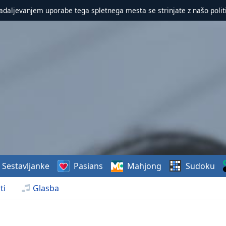
nadaljevanjem uporabe tega spletnega mesta se strinjate z našo polit
Sestavljanke
Pasians
Mahjong
Sudoku
ti
Glasba