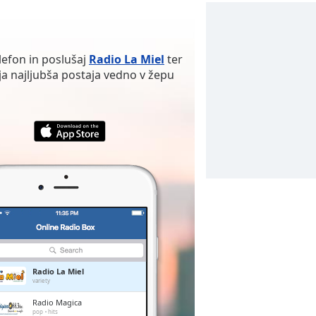
lefon in poslušaj
Radio La Miel
ter
voja najljubša postaja vedno v žepu
Radio La Miel
variety
Radio Magica
pop
hits