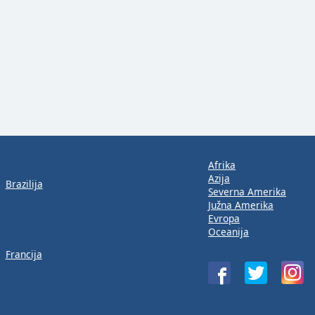
Afrika
Azija
Brazilija
Severna Amerika
Južna Amerika
Evropa
Oceanija
Francija