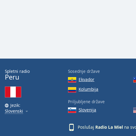
Audio
Track
Picture-
in-
Picture
Fullscreen
This
is
a
modal
window.
Spletni radio
Sosednje države
Peru
Ekvador
Beginning
of
Kolumbija
dialog
Priljubljene države
window.
Jezik:
Escape
Slovenija
Slovenski
will
cancel
Poslušaj
Radio La Miel
na svo
and
close