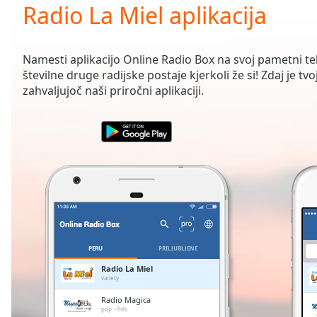
Current
Radio La Miel aplikacija
Time
0:00
/
Duration
-:-
Namesti aplikacijo Online Radio Box na svoj pametni te
Loaded
:
številne druge radijske postaje kjerkoli že si! Zdaj je t
0.00%
zahvaljujoč naši priročni aplikaciji.
0:00
Stream
Type
LIVE
Seek to
live,
currently
behind
live
LIVE
Remaining
Time
-
-:-
PERU
PRILJUBLJENE
1x
Radio La Miel
variety
Playback
Rate
Radio Magica
pop
hits