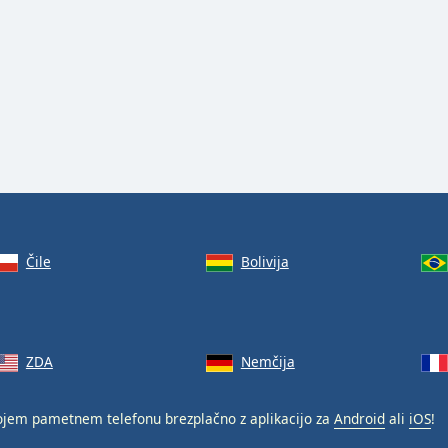
Čile
Bolivija
ZDA
Nemčija
jem pametnem telefonu brezplačno z aplikacijo za
Android
ali
iOS
!