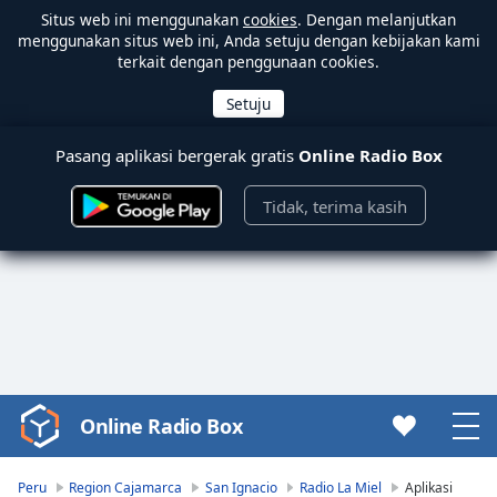
Situs web ini menggunakan
cookies
. Dengan melanjutkan
menggunakan situs web ini, Anda setuju dengan kebijakan kami
terkait dengan penggunaan cookies.
Pasang aplikasi bergerak gratis
Online Radio Box
Tidak, terima kasih
Online Radio Box
Video
Player
is
Peru
Region Cajamarca
San Ignacio
Radio La Miel
Aplikasi