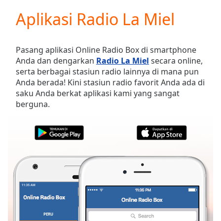
loading.
Aplikasi Radio La Miel
Play
Video
Play
Skip
Pasang aplikasi Online Radio Box di smartphone
Backward
Anda dan dengarkan
Radio La Miel
secara online,
Skip
serta berbagai stasiun radio lainnya di mana pun
Forward
Anda berada! Kini stasiun radio favorit Anda ada di
Mute
saku Anda berkat aplikasi kami yang sangat
Current
berguna.
Time
0:00
/
Duration
-:-
Loaded
:
0.00%
Stream
Type
LIVE
Seek to
live,
currently
behind
live
LIVE
PERU
FAVORIT