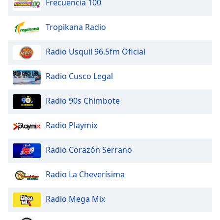
Frecuencia 100
of
dialog
window.
Tropikana Radio
Escape
will
Radio Usquil 96.5fm Oficial
cancel
and
Radio Cusco Legal
close
the
Radio 90s Chimbote
window.
Text
Radio Playmix
Color
Radio Corazón Serrano
Opacity
Radio La Cheverísima
Text
Radio Mega Mix
Background
Color