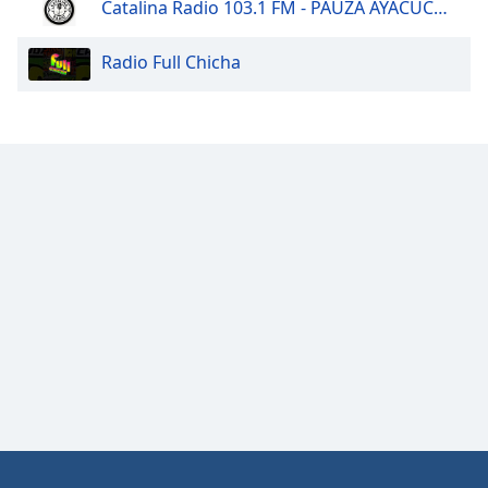
Catalina Radio 103.1 FM - PAUZA AYACUCHO
Opacity
Radio Full Chicha
Caption
Area
Background
Color
Opacity
Font
Size
Text
Edge
Style