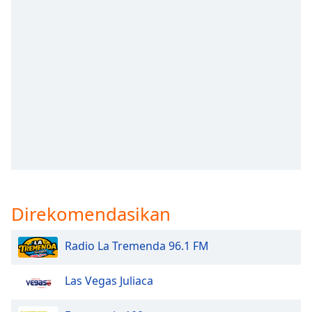
opens
subtitles
settings
dialog
subtitles
off
,
selected
Audio
Track
Picture-
in-
Picture
Fullscreen
This
Direkomendasikan
is
a
Radio La Tremenda 96.1 FM
modal
window.
Las Vegas Juliaca
Beginning