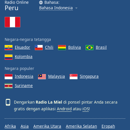
Radio Online
Bahasa:
Font
Peru
Bahasa Indonesia
Family
Reset
Done
Negara-negara tetangga
Close
Modal
Ekuador
Chili
Bolivia
Brasil
Dialog
Kolombia
End
of
Negara populer
dialog
window.
Indonesia
Malaysia
Singapura
Suriname
Dengarkan
Radio La Miel
di ponsel pintar Anda secara
gratis dengan aplikasi
Android
atau
iOS
!
Afrika
Asia
Amerika Utara
Amerika Selatan
Eropah