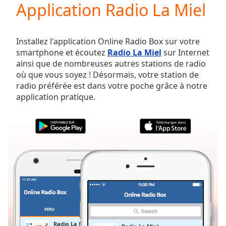
Application Radio La Miel
Play
Video
Play
Skip
Installez l'application Online Radio Box sur votre
Backward
smartphone et écoutez
Radio La Miel
sur Internet
Skip
ainsi que de nombreuses autres stations de radio
Forward
où que vous soyez ! Désormais, votre station de
Mute
radio préférée est dans votre poche grâce à notre
Current
application pratique.
Time
0:00
/
Duration
-:-
Loaded
:
0.00%
Stream
Type
LIVE
Seek to
live,
currently
behind
live
LIVE
PERU
FAVORIS
Remaining
Radio La Miel