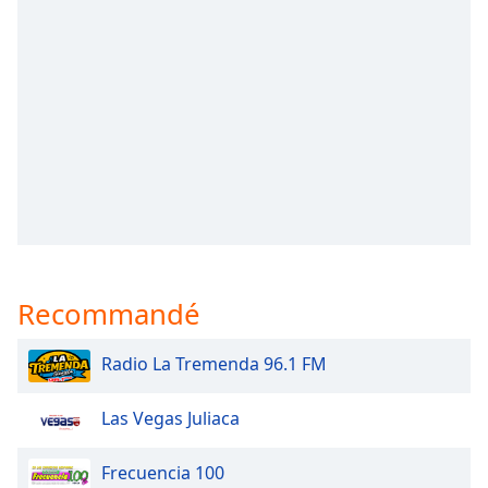
subtitles
settings
dialog
subtitles
off
,
selected
Audio
Track
Picture-
in-
Picture
Fullscreen
This
Recommandé
is
a
Radio La Tremenda 96.1 FM
modal
window.
Las Vegas Juliaca
Beginning
Frecuencia 100
of