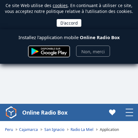
Ce site Web utilise des
cookies
. En continuant à utiliser ce site,
vous acceptez notre politique relative à l’utilisation des cookies.
Installez l'application mobile
Online Radio Box
Non, merci
Online Radio Box
Video
Player
is
Peru
Cajamarca
San Ignacio
Radio La Miel
Application
loading.