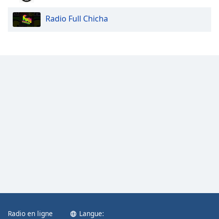
Opacity
Radio Full Chicha
Caption
Area
Background
Color
Opacity
Font
Size
Text
Edge
Style
Radio en ligne
Langue:
Font