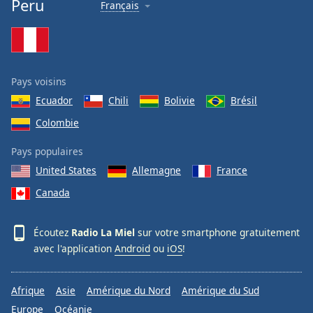
Peru
Français
Family
Reset
Done
Pays voisins
Close
Modal
Ecuador
Chili
Bolivie
Brésil
Dialog
Colombie
End
of
Pays populaires
dialog
window.
United States
Allemagne
France
Canada
Écoutez
Radio La Miel
sur votre smartphone gratuitement
avec l'application
Android
ou
iOS
!
Afrique
Asie
Amérique du Nord
Amérique du Sud
Europe
Océanie