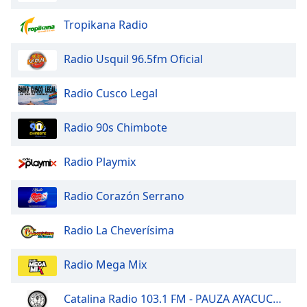
dialog
window.
Tropikana Radio
Escape
will
Radio Usquil 96.5fm Oficial
cancel
and
Radio Cusco Legal
close
the
Radio 90s Chimbote
window.
Text
Radio Playmix
Color
Radio Corazón Serrano
Opacity
Radio La Cheverísima
Text
Radio Mega Mix
Background
Color
Catalina Radio 103.1 FM - PAUZA AYACUCHO