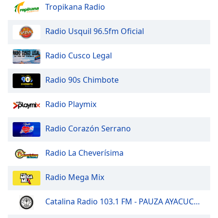
dialog
Tropikana Radio
window.
Escape
Radio Usquil 96.5fm Oficial
will
cancel
Radio Cusco Legal
and
close
Radio 90s Chimbote
the
window.
Radio Playmix
Text
Color
Radio Corazón Serrano
Opacity
Radio La Cheverísima
Radio Mega Mix
Text
Background
Catalina Radio 103.1 FM - PAUZA AYACUCHO
Color