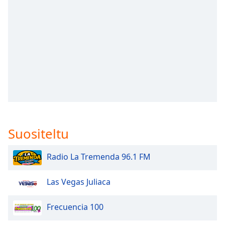
subtitles
settings
dialog
subtitles
off
,
selected
Audio
Track
Picture-
in-
Picture
Suositeltu
Fullscreen
This
is
Radio La Tremenda 96.1 FM
a
modal
Las Vegas Juliaca
window.
Frecuencia 100
Beginning
of