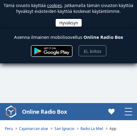
Tämä sivusto käyttää
cookies
. Jatkamalla tämän sivuston käyttöä
hyväksyt evästeiden käyttöä koskevat käytäntömme.
Asenna ilmainen mobiilisovellus
Online Radio Box
Ei, kiitos
Online Radio Box
Video
Player
is
Peru
Cajamarcan alue
San Ignacio
Radio La Miel
App
loading.