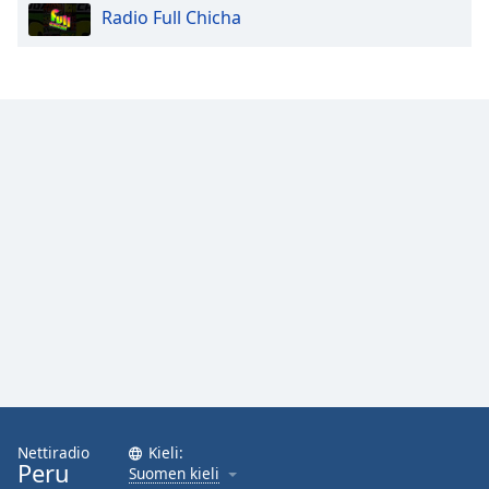
Radio Full Chicha
Opacity
Caption
Area
Background
Color
Opacity
Font
Size
Text
Edge
Style
Nettiradio
Kieli:
Peru
Suomen kieli
Font