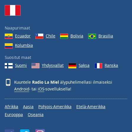
Family
Reset
Naapurimaat
Done
Ecuador
Chile
Bolivia
Brasilia
Close
Modal
Kolumbia
Dialog
End
Suositut maat
of
dialog
Suomi
Yhdysvallat
Saksa
Ranska
window.
Kuuntele
Radio La Miel
älypuhelimellasi ilmaiseksi
Android
- tai
iOS
-sovelluksella!
Afrikka
Aasia
Pohjois-Amerikka
Etelä-Amerikka
Eurooppa
Oseania