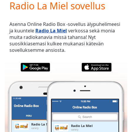
Radio La Miel sovellus
Play
Video
Play
Skip
Asenna Online Radio Box -sovellus älypuhelimeesi
Backward
ja kuuntele
Radio La Miel
verkossa sekä monia
Skip
muita radiokanavia missä tahansa! Nyt
Forward
suosikkiasemasi kulkee mukanasi kätevän
Mute
sovelluksemme ansiosta.
Current
Time
0:00
/
Duration
-:-
Loaded
:
0.00%
Stream
Type
LIVE
Seek to
live,
currently
PERU
SUOSIKIT
behind
live
LIVE
Radio La Miel
Radio La Miel
Remaining
variety
variety