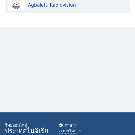
Agbaletu Radiovision
Opacity
Caption
Area
Background
Color
Opacity
Font
Size
Text
Edge
Style
วิทยุออนไลน์
ภาษา:
ประเทศไนจีเรีย
ภาษาไทย
Font