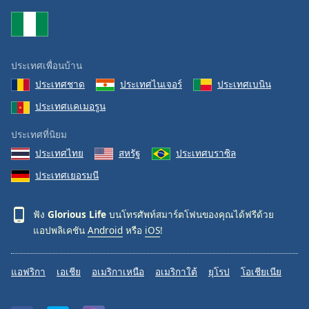
Family
Reset
ประเทศเพื่อนบ้าน
Done
ประเทศชาด
ประเทศไนเจอร์
ประเทศเบนิน
Close
Modal
ประเทศแคเมอรูน
Dialog
End
ประเทศที่นิยม
of
dialog
ประเทศไทย
สหรัฐ
ประเทศบราซิล
window.
ประเทศเยอรมนี
ฟัง
Glorious Life
บนโทรศัพท์สมาร์ตโฟนของคุณได้ฟรีด้วย
แอปพลิเคชัน
Android
หรือ
iOS
!
แอฟริกา
เอเชีย
อเมริกาเหนือ
อเมริกาใต้
ยุโรป
โอเชียเนีย