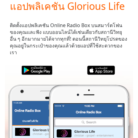
แอปพลิเคชัน Glorious Life
Play
Video
Play
Skip
ติดตั้งแอปพลิเคชัน Online Radio Box บนสมาร์ตโฟน
Backward
ของคุณและฟัง
แบบออนไลน์ได้เช่นเดียวกับสถานีวิทยุ
Skip
อื่น ๆ อีกมากมายได้จากทุกที่! ตอนนี้สถานีวิทยุโปรดของ
Forward
คุณอยู่ในกระเป๋าของคุณแล้วด้วยแอปที่ใช้สะดวกของ
Mute
เรา
Current
Time
0:00
/
Duration
-:-
Loaded
:
0.00%
Stream
Type
LIVE
Seek to
live,
currently
ประเทศไนจีเรีย
รายการโปรด
behind
live
LIVE
Glorious Life
Glorious Life
Remaining
christian
gospel
entertainment
christian
gospel
entertainment