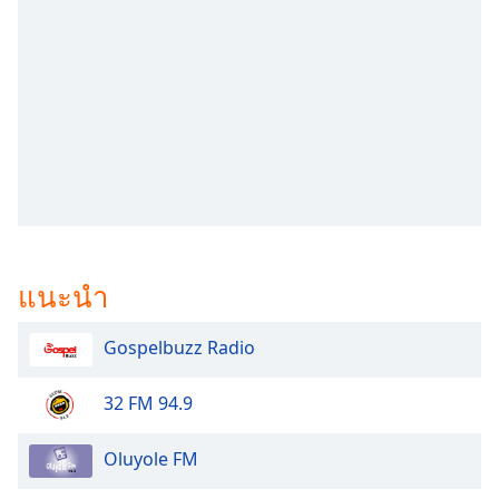
subtitles
settings
dialog
subtitles
off
,
selected
Audio
Track
Picture-
in-
Picture
แนะนำ
Fullscreen
This
is
Gospelbuzz Radio
a
modal
32 FM 94.9
window.
Oluyole FM
Beginning
of