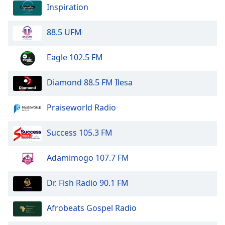
dialog
Inspiration
window.
Escape
88.5 UFM
will
cancel
Eagle 102.5 FM
and
close
Diamond 88.5 FM Ilesa
the
window.
Praiseworld Radio
Text
Color
Success 105.3 FM
Opacity
Adamimogo 107.7 FM
Dr. Fish Radio 90.1 FM
Text
Background
Afrobeats Gospel Radio
Color