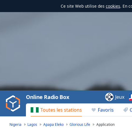
Ce site Web utilise des
cookies
. En c
Video
Player
is
loading.
Play
Video
Online Radio Box
Jeux
Play
Skip
Toutes les stations
Favoris
Backward
Skip
Forward
Nigeria
Lagos
Apapa Eleko
Glorious Life
Application
Mute