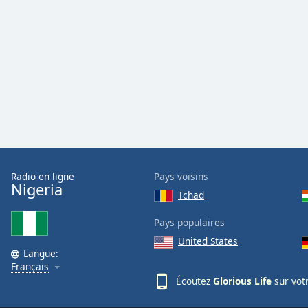
Audio
Track
Picture-
in-
Picture
Fullscreen
This
is
a
modal
window.
Radio en ligne
Pays voisins
Beginning
Nigeria
Tchad
of
dialog
Pays populaires
window.
United States
Escape
Langue:
will
Français
cancel
Écoutez
Glorious Life
sur vot
and
close