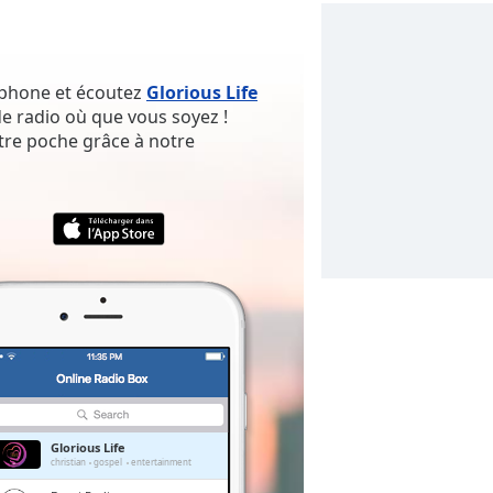
rtphone et écoutez
Glorious Life
e radio où que vous soyez !
tre poche grâce à notre
Glorious Life
christian
gospel
entertainment