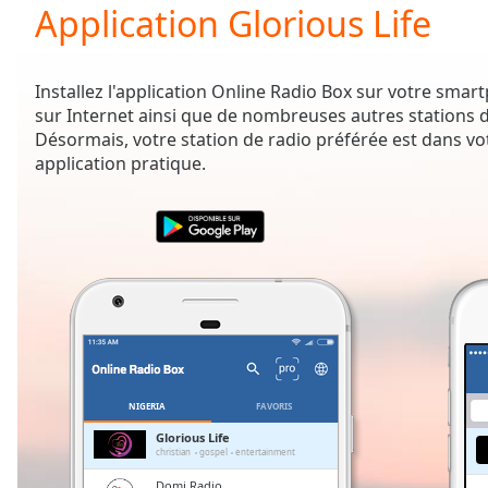
Current
Application Glorious Life
Time
0:00
/
Duration
-:-
Installez l'application Online Radio Box sur votre sma
Loaded
:
sur Internet ainsi que de nombreuses autres stations d
0.00%
Désormais, votre station de radio préférée est dans vo
0:00
application pratique.
Stream
Type
LIVE
Seek to
live,
currently
behind
live
LIVE
Remaining
Time
-
-:-
1x
NIGERIA
FAVORIS
Playback
Glorious Life
Rate
christian
gospel
entertainment
Domi Radio