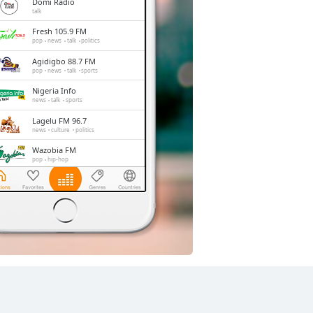
Domi Radio
talk
Fresh 105.9 FM
pop
news
talk
politics
Agidigbo 88.7 FM
pop
news
talk
sports
Nigeria Info
news
talk
sports
Lagelu FM 96.7
news
culture
politics
Wazobia FM
pop
hip-hop
Cool FM
dance
pop
talk
retro
MAX 102.3 FM
pop
african