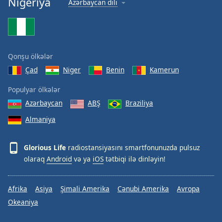
Nigeriya
Azərbaycan dili
Font
Family
Reset
Qonşu ölkələr
Done
Çad
Niger
Benin
Kamerun
Close
Modal
Dialog
Populyar ölkələr
End
Azərbaycan
ABŞ
Braziliya
of
dialog
Almaniya
window.
Glorious Life
radiostansiyasını smartfonunuzda pulsuz
olaraq
Android
və ya
iOS
tətbiqi ilə dinləyin!
Afrika
Asiya
Şimali Amerika
Cənubi Amerika
Avropa
Okeaniya