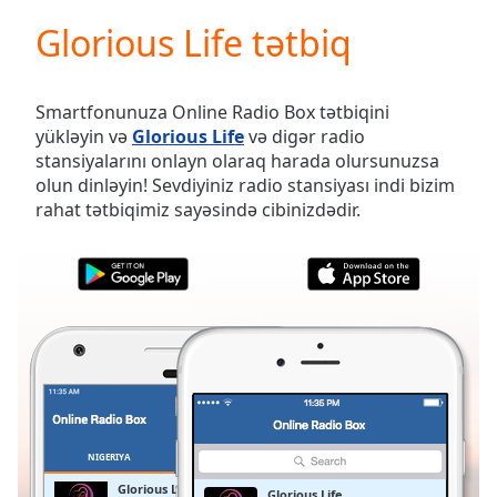
loading.
Glorious Life tətbiq
Play
Video
Play
Skip
Smartfonunuza Online Radio Box tətbiqini
Backward
yükləyin və
Glorious Life
və digər radio
Skip
stansiyalarını onlayn olaraq harada olursunuzsa
Forward
olun dinləyin! Sevdiyiniz radio stansiyası indi bizim
Mute
rahat tətbiqimiz sayəsində cibinizdədir.
Current
Time
0:00
/
Duration
-:-
Loaded
:
0.00%
Stream
Type
LIVE
Seek to
live,
currently
NIGERIYA
SEÇILMIŞLƏR
behind
live
LIVE
Glorious Life
Glorious Life