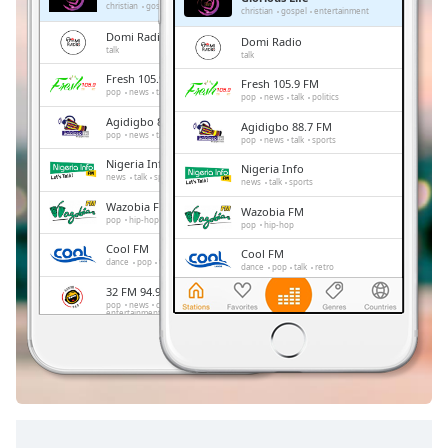
Remaining
christian
gospel
entertainment
christian
gospel
entertainment
Time
-
Domi Radio
Domi Radio
-:-
talk
talk
Fresh 105.9 FM
Fresh 105.9 FM
1x
pop
news
talk
politics
pop
news
talk
politics
Playback
Agidigbo 88.7 FM
Agidigbo 88.7 FM
Rate
pop
news
talk
sports
pop
news
talk
sports
Nigeria Info
Chapters
Nigeria Info
news
talk
sports
news
talk
sports
Chapters
Wazobia FM
Wazobia FM
pop
hip-hop
pop
hip-hop
Descriptions
Cool FM
Cool FM
dance
pop
talk
retro
dance
pop
talk
retro
descriptions
32 FM 94.9
32 FM 94.9
off
,
pop
news
comedy
sports
pop
news
comedy
sports
entertainment
entertainment
selected
MAX 102.3 FM
MAX 102.3 FM
pop
african
pop
african
Subtitles
subtitles
settings
,