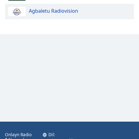
Agbaletu Radiovision
Opacity
Caption
Area
Background
Color
Opacity
Font
Size
Text
Edge
Style
Onlayn Radio
Dil: