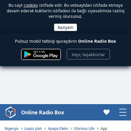
Bu sayt
cookies
istifadə edir. Bu vebsaytdan istifadə etməyə
davam edərək kukilərin istifadəsi ilə bağlı siyasətimizə razılıq
vermiş olursunuz.
Pulsuz mobil tətbiqi quraşdırın
Online Radio Box
Xeyr, təşəkkürlər
Online Radio Box
Video
Player
is
Nigeriya
Laqos ştatı
Apapa Eleko
Glorious Life
App