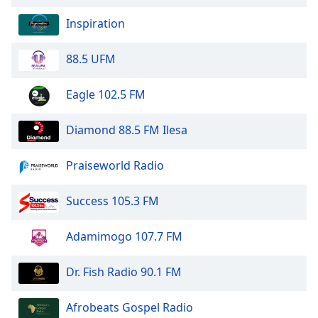
of
dialog
Inspiration
window.
Escape
88.5 UFM
will
cancel
Eagle 102.5 FM
and
close
Diamond 88.5 FM Ilesa
the
window.
Praiseworld Radio
Text
Color
Success 105.3 FM
Opacity
Adamimogo 107.7 FM
Dr. Fish Radio 90.1 FM
Text
Background
Afrobeats Gospel Radio
Color