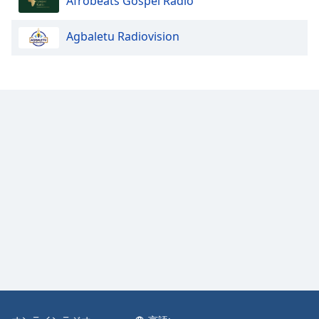
Afrobeats Gospel Radio
Color
Agbaletu Radiovision
Opacity
Caption
Area
Background
Color
Opacity
Font
Size
Text
Edge
Style