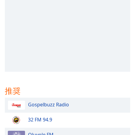
opens
subtitles
settings
dialog
subtitles
off
,
selected
Audio
Track
Picture-
in-
Picture
推奨
Fullscreen
This
is
Gospelbuzz Radio
a
modal
32 FM 94.9
window.
Oluyole FM