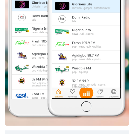
Glorious Life
Glorious Life
Remaining
christian
gospel
entertainment
christian
gospel
entertainment
Time
-
Domi Radio
Domi Radio
-:-
talk
talk
Nigeria Info
Nigeria Info
1x
news
talk
sports
news
talk
sports
Playback
Fresh 105.9 FM
Fresh 105.9 FM
Rate
pop
news
talk
politics
pop
news
talk
politics
Agidigbo 88.7 FM
Chapters
Agidigbo 88.7 FM
pop
news
talk
sports
pop
news
talk
sports
Chapters
Wazobia FM
Wazobia FM
pop
hip-hop
pop
hip-hop
Descriptions
32 FM 94.9
32 FM 94.9
pop
news
comedy
sports
pop
news
comedy
sports
entertainment
entertainment
descriptions
Cool FM
off
,
Cool FM
dance
pop
talk
retro
dance
pop
talk
retro
selected
Lagelu FM 96.7
Lagelu FM 96.7
news
culture
politics
news
culture
politics
Subtitles
subtitles
settings
,