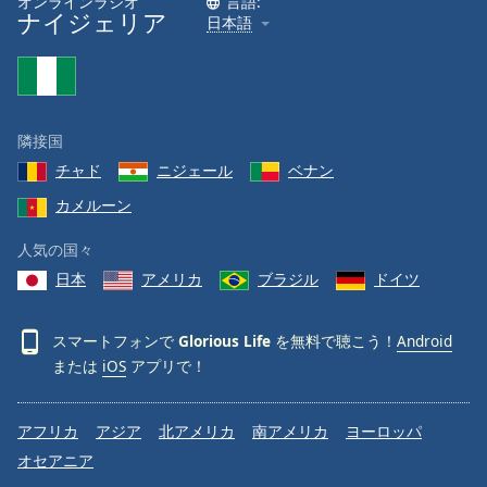
オンラインラジオ
言語:
ナイジェリア
日本語
Font
Family
Reset
隣接国
Done
チャド
ニジェール
ベナン
Close
Modal
カメルーン
Dialog
End
人気の国々
of
dialog
日本
アメリカ
ブラジル
ドイツ
window.
スマートフォンで
Glorious Life
を無料で聴こう！
Android
または
iOS
アプリで！
アフリカ
アジア
北アメリカ
南アメリカ
ヨーロッパ
オセアニア