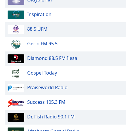
Beginning
of
dialog
Inspiration
window.
Escape
88.5 UFM
will
cancel
Gerin FM 95.5
and
close
Diamond 88.5 FM Ilesa
the
window.
Gospel Today
Text
Color
Praiseworld Radio
Opacity
Success 105.3 FM
Dr. Fish Radio 90.1 FM
Text
Background