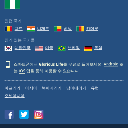
Family
인접 국가
Reset
차드
니제르
베냉
카메룬
Done
Close
인기 있는 국가들
Modal
Dialog
대한민국
미국
브라질
독일
End
of
dialog
스마트폰에서
Glorious Life
를 무료로 들어보세요!
Android
또
window.
는
iOS
앱을 통해 이용할 수 있습니다.
아프리카
아시아
북아메리카
남아메리카
유럽
오세아니아