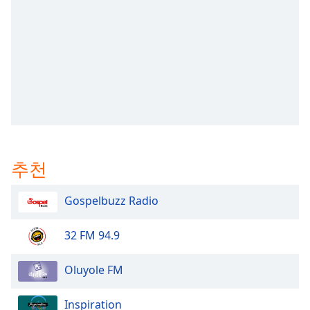
subtitles
settings
dialog
subtitles
off
,
selected
Audio
Track
Picture-
in-
추천
Picture
Fullscreen
This
Gospelbuzz Radio
is
a
32 FM 94.9
modal
window.
Oluyole FM
Beginning
of
Inspiration