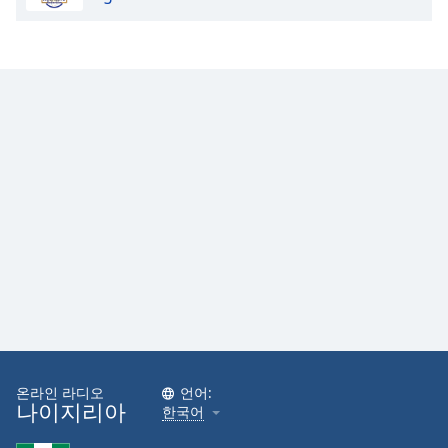
Opacity
Caption
Area
Background
Color
Opacity
Font
Size
Text
Edge
Style
온라인 라디오
언어:
나이지리아
한국어
Font