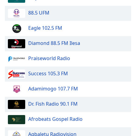
dialog
window.
88.5 UFM
Escape
will
Eagle 102.5 FM
cancel
and
Diamond 88.5 FM Ilesa
close
the
window.
Praiseworld Radio
Text
Success 105.3 FM
Color
Adamimogo 107.7 FM
Opacity
Dr. Fish Radio 90.1 FM
Text
Afrobeats Gospel Radio
Background
Color
Agbaletu Radiovision