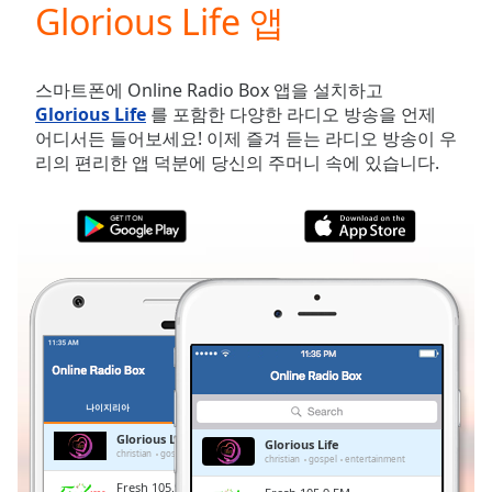
Glorious Life 앱
Play
Video
Play
Skip
스마트폰에 Online Radio Box 앱을 설치하고
Backward
Glorious Life
를 포함한 다양한 라디오 방송을 언제
Skip
어디서든 들어보세요! 이제 즐겨 듣는 라디오 방송이 우
Forward
리의 편리한 앱 덕분에 당신의 주머니 속에 있습니다.
Mute
Current
Time
0:00
/
Duration
-:-
Loaded
:
0.00%
Stream
Type
LIVE
Seek to
live,
나이지리아
즐겨찾기
currently
behind
Glorious Life
Glorious Life
live
LIVE
christian
gospel
entertainment
christian
gospel
entertainment
Remaining
Fresh 105.9 FM