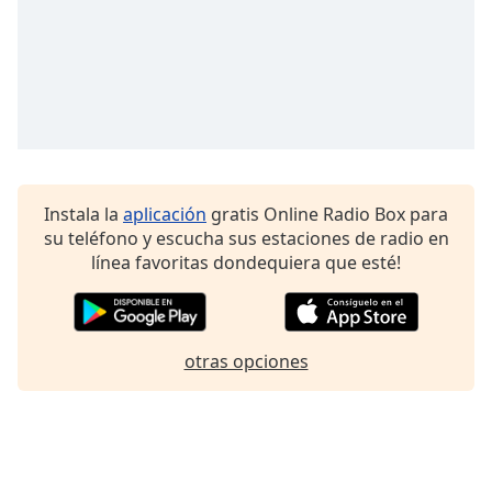
Font
Family
Reset
Done
Close
Modal
Dialog
Instala la
aplicación
gratis Online Radio Box para
End
su teléfono y escucha sus estaciones de radio en
of
línea favoritas dondequiera que esté!
dialog
window.
otras opciones