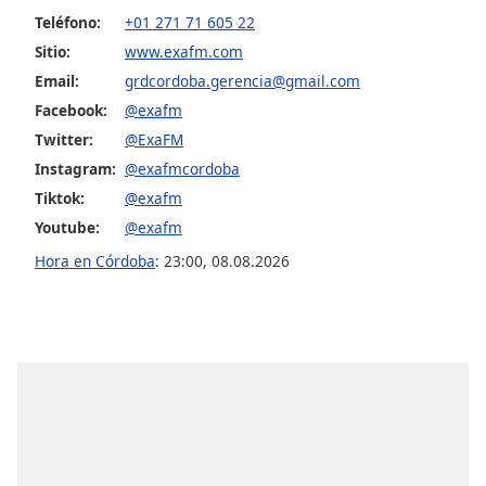
Teléfono:
+01 271 71 605 22
Opacity
Sitio:
www.exafm.com
Email:
grdcordoba.gerencia@gmail.com
Caption
Facebook:
@exafm
Area
Twitter:
@ExaFM
Background
Instagram:
@exafmcordoba
Color
Tiktok:
@exafm
Youtube:
@exafm
Opacity
Hora en Córdoba
:
23:00
,
08.08.2026
Font
Size
Text
Edge
Style