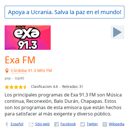
loading.
Play
Apoya a Ucrania. Salva la paz en el mundo!
Video
Play
Skip
Backward
Skip
Forward
Mute
Current
Exa FM
Time
0:00
/
Córdoba
91.3 MHz FM
Duration
-:-
pop
top40
Loaded
:
0.00%
Clasificacion:
4.6
Retiradas
:
31
Stream
Los principales programas de Exa 91.3 FM son Música
Type
LIVE
continua, Reconexión, Balo Durán, Chapapas. Estos
Seek to
son los programas de esta emisora que están hechos
live,
para satisfacer al más exigente y diverso público.
currently
behind
live
LIVE
Español
Sitio web