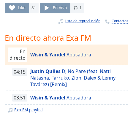
Remaining
Time
-
Like
81
En Vivo
1
-:-
Lista de reproducción
Contactos
1x
Playback
En directo ahora Exa FM
Rate
Chapters
En
Wisin & Yandel
Abusadora
directo
Chapters
Justin Quiles
DJ No Pare (feat. Natti
04:15
Descriptions
Natasha, Farruko, Zion, Dalex & Lenny
descriptions
Tavárez) [Remix]
off
,
selected
03:51
Wisin & Yandel
Abusadora
Subtitles
Exa FM playlist
subtitles
settings
,