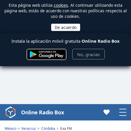
Esta página web utiliza
cookies
. Al continuar utilizando esta
página web, estás de acuerdo con nuestras políticas respecto al
uso de cookies.
Instala la aplicación móvil gratuita
Online Radio Box
No, gracias
Online Radio Box
Video
Player
is
México
Veracruz
Córdoba
Exa FM