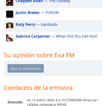
Chappell Roan
— The Subway
of
dialog
window.
Justin Bieber
— YUKON
Escape
will
Katy Perry
— bandaids
cancel
and
Sabrina Carpenter
— When Did You Get Hot?
close
the
window.
Su opinión sobre Exa FM
Text
Color
Opacity
Contactos de la emisora
Text
Background
Av 13 entre calles 8 y 10 CORDOBA Veracruz /
Dirección:
Color
cafetos centenario 94540