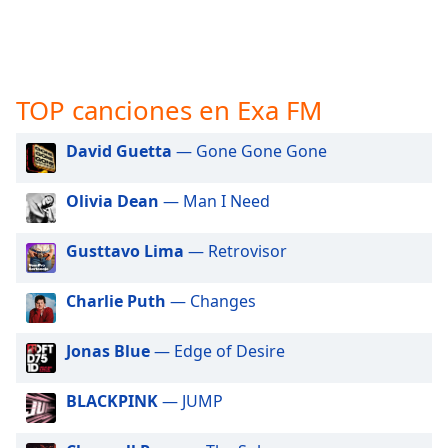
opens
subtitles
settings
dialog
subtitles
TOP canciones en Exa FM
off
,
selected
David Guetta
— Gone Gone Gone
Audio
Track
Olivia Dean
— Man I Need
Picture-
in-
Gusttavo Lima
— Retrovisor
Picture
Fullscreen
This
Charlie Puth
— Changes
is
a
Jonas Blue
— Edge of Desire
modal
window.
BLACKPINK
— JUMP
Beginning