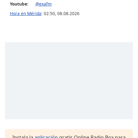
Youtube:
@exafm
Hora en Mérida
:
02:50
,
08.08.2026
Instala la
aplicación
gratis Online Radio Box para