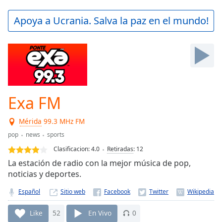
loading.
Play
Apoya a Ucrania. Salva la paz en el mundo!
Video
Play
Skip
Backward
Skip
Forward
Mute
Current
Exa FM
Time
0:00
/
Mérida
99.3 MHz FM
Duration
-:-
pop
news
sports
Loaded
:
0.00%
Clasificacion:
4.0
Retiradas
:
12
Stream
La estación de radio con la mejor música de pop,
Type
LIVE
noticias y deportes.
Seek to
live,
Español
Sitio web
currently
behind
Like
52
En Vivo
0
live
LIVE