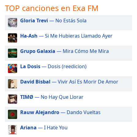
opens
TOP canciones en Exa FM
subtitles
settings
dialog
Gloria Trevi
— No Estás Sola
subtitles
off
,
Ha-Ash
— Si Me Hubieras Llamado Ayer
selected
Grupo Galaxia
— Mira Cómo Me Mira
Audio
Track
La Dosis
— Dosis (reedicion)
Picture-
in-
Picture
David Bisbal
— Vivir Así Es Morir De Amor
Fullscreen
This
TIMØ
— No Hay Que Llorar
is
a
modal
Rauw Alejandro
— Dando Vueltas
window.
Ariana
— I Hate You
Beginning