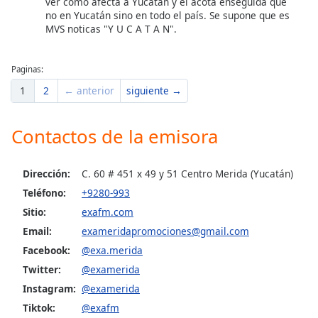
ver cómo afecta a Yucatán y el acota enseguida que
no en Yucatán sino en todo el país. Se supone que es
MVS noticas "Y U C A T A N".
Paginas:
1
2
← anterior
siguiente →
Contactos de la emisora
Dirección:
C. 60 # 451 x 49 y 51 Centro Merida (Yucatán)
Teléfono:
+9280-993
Sitio:
exafm.com
Email:
exameridapromociones@gmail.com
Facebook:
@exa.merida
Twitter:
@examerida
Instagram:
@examerida
Tiktok:
@exafm