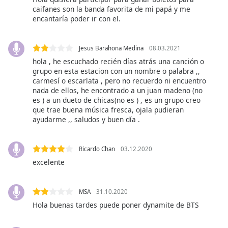
caifanes son la banda favorita de mi papá y me
encantaría poder ir con el.
Opacity
Jesus Barahona Medina
08.03.2021
Caption
hola , he escuchado recién días atrás una canción o
Area
grupo en esta estacion con un nombre o palabra ,,
Background
carmesí o escarlata , pero no recuerdo ni encuentro
Color
nada de ellos, he encontrado a un juan madeno (no
es ) a un dueto de chicas(no es ) , es un grupo creo
que trae buena música fresca, ojala pudieran
Opacity
ayudarme ,, saludos y buen día .
Font
Ricardo Chan
03.12.2020
Size
excelente
Text
MSA
31.10.2020
Edge
Hola buenas tardes puede poner dynamite de BTS
Style