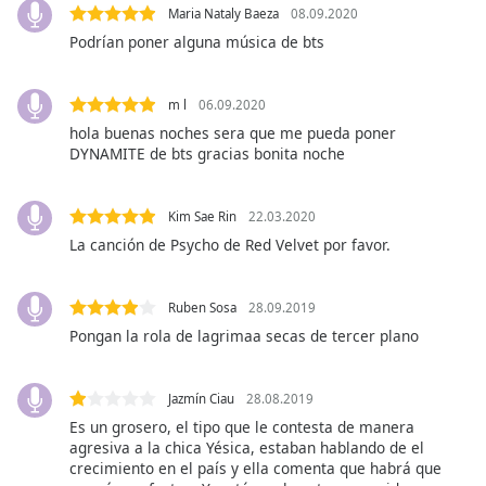
Maria Nataly Baeza
08.09.2020
Font
Family
Podrían poner alguna música de bts
m l
06.09.2020
Reset
hola buenas noches sera que me pueda poner
Done
DYNAMITE de bts gracias bonita noche
Close
Modal
Dialog
End
Kim Sae Rin
22.03.2020
of
La canción de Psycho de Red Velvet por favor.
dialog
window.
Ruben Sosa
28.09.2019
Pongan la rola de lagrimaa secas de tercer plano
Jazmín Ciau
28.08.2019
Es un grosero, el tipo que le contesta de manera
agresiva a la chica Yésica, estaban hablando de el
crecimiento en el país y ella comenta que habrá que