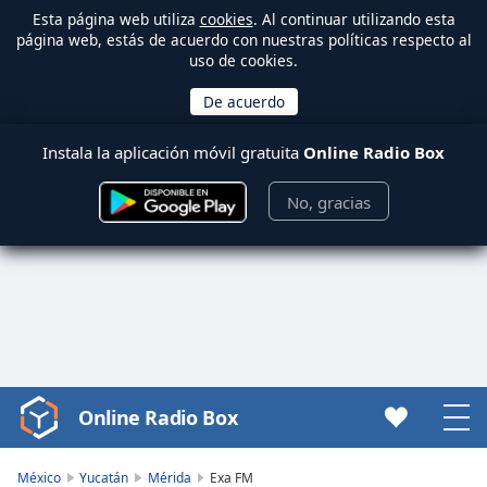
Esta página web utiliza
cookies
. Al continuar utilizando esta
página web, estás de acuerdo con nuestras políticas respecto al
uso de cookies.
Instala la aplicación móvil gratuita
Online Radio Box
No, gracias
Online Radio Box
Video
Player
is
México
Yucatán
Mérida
Exa FM