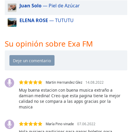
of
Juan Solo
— Piel de Azúcar
dialog
window.
ELENA ROSE
— TUTUTU
Escape
will
cancel
and
Su opinión sobre Exa FM
close
the
window.
Text
Color
Martin Hernandez Glez
14.08.2022
Muy buena estacion con buena musica extraño a
damian medina! Creo que esta pagina tiene la mejor
Opacity
calidad no se compara a las apps gracias por la
musica
Text
Background
María Pino vinade
07.06.2022
Color
Hola quisiera participar para ganar boletos para