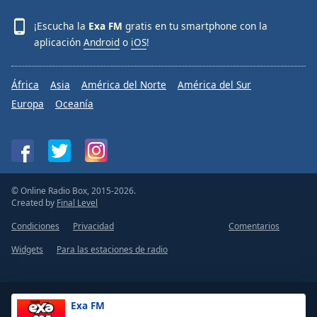
¡Escucha la
Exa FM
gratis en tu smartphone con la
aplicación
Android
o
iOS
!
África
Asia
América del Norte
América del Sur
Europa
Oceanía
© Online Radio Box, 2015-2026.
Created by
Final Level
Condiciones
Privacidad
Comentarios
Widgets
Para las estaciones de radio
Exa FM