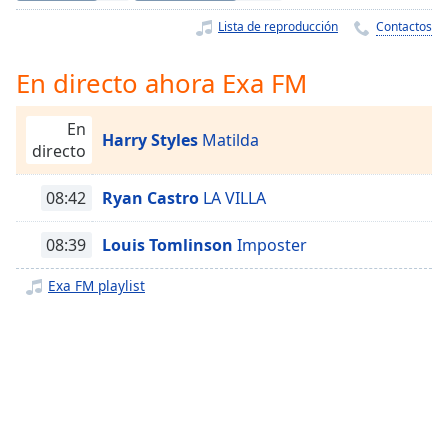
Remaining
Time
-
Lista de reproducción
Contactos
-:-
En directo ahora Exa FM
1x
Playback
En
Rate
Harry Styles
Matilda
directo
Chapters
08:42
Ryan Castro
LA VILLA
Chapters
08:39
Louis Tomlinson
Imposter
Descriptions
descriptions
Exa FM playlist
off
,
selected
Subtitles
subtitles
settings
,