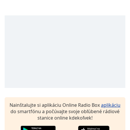
opens
subtitles
settings
dialog
subtitles
off
,
selected
Audio
Track
Picture-
in-
Picture
Fullscreen
This
is
a
Nainštalujte si aplikáciu Online Radio Box
aplikáciu
modal
do smartfónu a počúvajte svoje obľúbené rádiové
window.
stanice online kdekoľvek!
Beginning