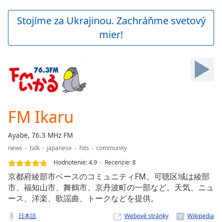
loading.
Play
Stojíme za Ukrajinou. Zachráňme svetový
Video
mier!
Play
Skip
Backward
Skip
Forward
Mute
Current
Time
0:00
FM Ikaru
/
Duration
-:-
Ayabe, 76.3 MHz FM
Loaded
:
news
talk
japanese
hits
community
0.00%
Stream
Hodnotenie:
4.9
Recenzie
:
8
Type
LIVE
京都府綾部市ベースのコミュニティFM。可聴区域は綾部
Seek to
市、福知山市、舞鶴市、京丹波町の一部など。天気、ニュ
live,
ース、洋楽、歌謡曲、トークなどを提供。
currently
behind
live
LIVE
日本語
Webové stránky