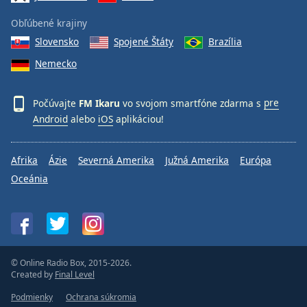
Obľúbené krajiny
Slovensko
Spojené Štáty
Brazília
Nemecko
Počúvajte
FM Ikaru
vo svojom smartfóne zdarma s
pre
Android
alebo
iOS
aplikáciou!
Afrika
Ázie
Severná Amerika
Južná Amerika
Európa
Oceánia
© Online Radio Box, 2015-2026.
Created by
Final Level
Podmienky
Ochrana súkromia