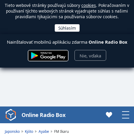
Tieto webové stránky používajú súbory
cookies
. Pokračovaním v
používaní týchto webových stránok vyjadrujete súhlas s našimi
pravidlami týkajúcimi sa používania súborov cookies.
Nainštalovať mobilnú aplikáciu zdarma
Online Radio Box
Nie, vďaka
Online Radio Box
Video
Player
is
Japonsko
Kjóto
Ayabe
FM Ikaru