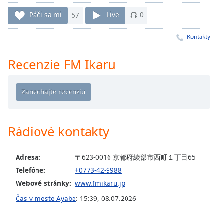
Remaining
Time
-
Páči sa mi
57
Live
0
-:-
Kontakty
1x
Playback
Recenzie FM Ikaru
Rate
Chapters
Chapters
Descriptions
Rádiové kontakty
descriptions
off
,
Adresa:
〒623-0016 京都府綾部市西町１丁目65
selected
Telefóne:
+0773-42-9988
Subtitles
Webové stránky:
www.fmikaru.jp
subtitles
Čas v meste Ayabe
:
15:39
,
08.07.2026
settings
,