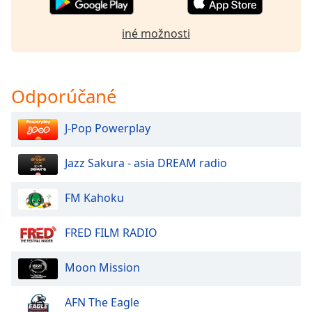
of
dialog
iné možnosti
window.
Escape
will
cancel
Odporúčané
and
close
J-Pop Powerplay
the
window.
Jazz Sakura - asia DREAM radio
Text
Color
FM Kahoku
Opacity
FRED FILM RADIO
Moon Mission
Text
Background
AFN The Eagle
Color