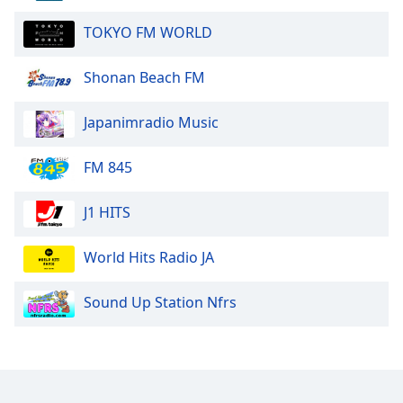
TOKYO FM WORLD
Opacity
Shonan Beach FM
Caption
Area
Japanimradio Music
Background
Color
FM 845
Opacity
J1 HITS
Font
World Hits Radio JA
Size
Sound Up Station Nfrs
Text
Edge
Style