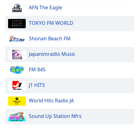
Color
AFN The Eagle
Opacity
TOKYO FM WORLD
Caption
Shonan Beach FM
Area
Background
Japanimradio Music
Color
FM 845
Opacity
J1 HITS
Font
Size
World Hits Radio JA
Sound Up Station Nfrs
Text
Edge
Style