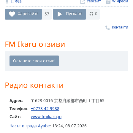
日本語
Уебсайт
Remaining
Time
-
Харесайте
57
Пускане
0
-:-
Контакти
1x
Playback
FM Ikaru отзиви
Rate
Chapters
Chapters
Descriptions
Радио контакти
descriptions
off
,
Адрес:
〒623-0016 京都府綾部市西町１丁目65
selected
Телефон:
+0773-42-9988
Subtitles
Сайт:
www.fmikaru.jp
subtitles
Часът в града Ayabe
:
13:24
,
08.07.2026
settings
,