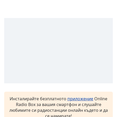
opens
subtitles
settings
dialog
subtitles
off
,
selected
Audio
Track
Picture-
in-
Picture
Fullscreen
This
is
a
Инсталирайте безплатното
приложение
Online
modal
Radio Box за вашия смартфон и слушайте
window.
любимите си радиостанции онлайн където и да
се намирате!