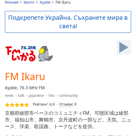
is
Япония
Киото
Ayabe
FM Ikaru
loading.
Play
Подкрепете Украйна. Съхранете мира в
Video
света!
Play
Skip
Backward
Skip
Forward
Mute
Current
Time
0:00
FM Ikaru
/
Duration
-:-
Ayabe, 76.3 MHz FM
Loaded
:
news
talk
japanese
hits
community
0.00%
Stream
Рейтинг:
4.9
Отзиви
:
8
Type
LIVE
京都府綾部市ベースのコミュニティFM。可聴区域は綾部
Seek to
市、福知山市、舞鶴市、京丹波町の一部など。天気、ニュ
live,
ース、洋楽、歌謡曲、トークなどを提供。
currently
behind
live
LIVE