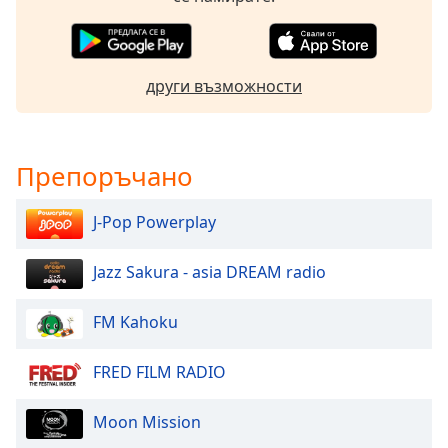
Beginning
of
dialog
window.
други възможности
Escape
will
cancel
and
Препоръчано
close
the
J-Pop Powerplay
window.
Text
Jazz Sakura - asia DREAM radio
Color
FM Kahoku
Opacity
FRED FILM RADIO
Text
Moon Mission
Background