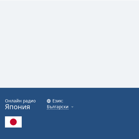
Font
Family
Reset
Done
Close
Modal
Dialog
End
of
dialog
window.
Онлайн радио
Език:
Япония
Български