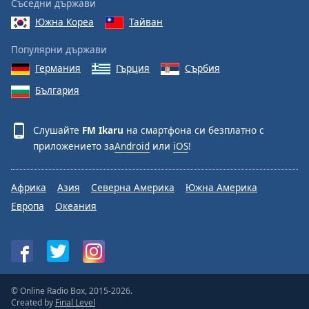
Съседни държави
Южна Кореа
Тайван
Популярни държави
Германия
Гърция
Сърбия
България
Слушайте
FM Ikaru
на смартфона си безплатно с
приложението за
Android
или
iOS
!
Африка
Азия
Северна Америка
Южна Америка
Европа
Океания
© Online Radio Box, 2015-2026.
Created by
Final Level