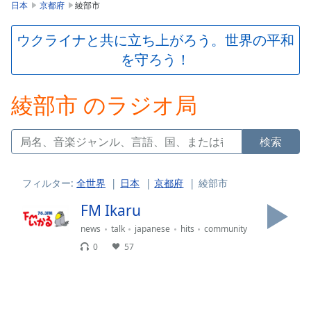
is
日本
京都府
綾部市
loading.
Play
ウクライナと共に立ち上がろう。世界の平和
Video
を守ろう！
Play
Skip
Backward
綾部市 のラジオ局
Skip
Forward
Mute
検索
Current
Time
0:00
/
フィルター:
全世界
日本
京都府
綾部市
Duration
-:-
Loaded
:
FM Ikaru
0.00%
news
talk
japanese
hits
community
Stream
0
57
Type
LIVE
Seek to
live,
currently
behind
live
LIVE