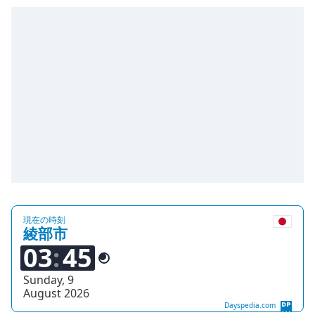
Remaining
Time
-
-:-
1x
Playback
Rate
Chapters
Chapters
Descriptions
descriptions
現在の時刻
off
,
綾部市
selected
03
45
Subtitles
Sunday, 9
August 2026
subtitles
Dayspedia.com
settings
,