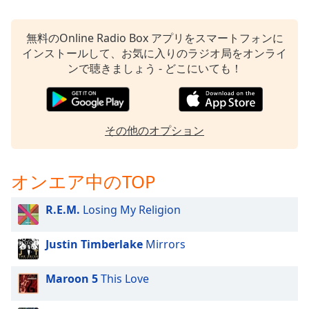
opens
subtitles
無料のOnline Radio Box アプリをスマートフォンに
settings
インストールして、お気に入りのラジオ局をオンライ
dialog
ンで聴きましょう - どこにいても！
subtitles
off
,
selected
その他のオプション
Audio
Track
Picture-
オンエア中のTOP
in-
Picture
Fullscreen
R.E.M.
Losing My Religion
This
is
Justin Timberlake
Mirrors
a
modal
window.
Maroon 5
This Love