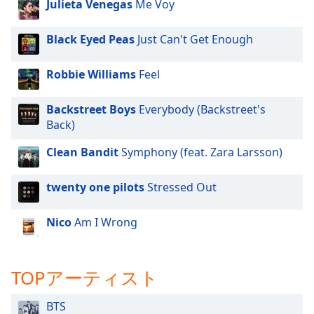
Beginning
Julieta Venegas
Me Voy
of
dialog
Black Eyed Peas
Just Can't Get Enough
window.
Escape
Robbie Williams
Feel
will
cancel
and
Backstreet Boys
Everybody (Backstreet's
close
Back)
the
Clean Bandit
Symphony (feat. Zara Larsson)
window.
twenty one pilots
Stressed Out
Text
Color
Nico
Am I Wrong
Opacity
TOPアーティスト
Text
Background
BTS