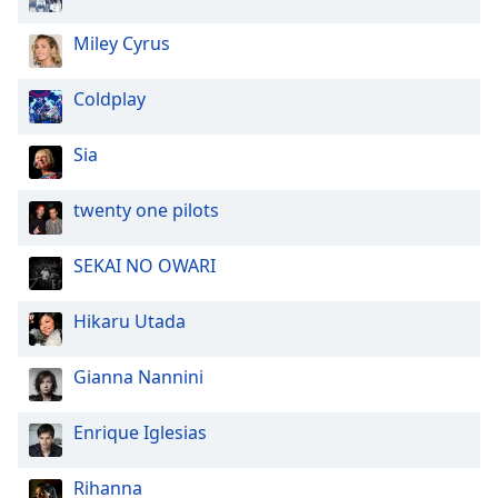
Color
Miley Cyrus
Opacity
Coldplay
Caption
Sia
Area
Background
Color
twenty one pilots
SEKAI NO OWARI
Opacity
Hikaru Utada
Font
Size
Gianna Nannini
Text
Enrique Iglesias
Edge
Style
Rihanna