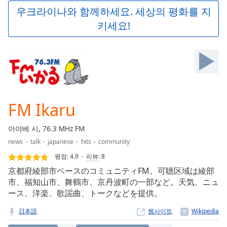
Play
우크라이나와 함께하세요. 세상의 평화를 지
Video
키세요!
Play
Skip
Backward
Skip
Forward
Mute
Current
Time
0:00
FM Ikaru
/
Duration
-:-
아야베 시, 76.3 MHz FM
Loaded
:
news
talk
japanese
hits
community
0.00%
Stream
평점:
4.9
리뷰
:
8
Type
LIVE
京都府綾部市ベースのコミュニティFM。可聴区域は綾部
Seek to
市、福知山市、舞鶴市、京丹波町の一部など。天気、ニュ
live,
ース、洋楽、歌謡曲、トークなどを提供。
currently
behind
live
LIVE
日本語
웹사이트
Remaining