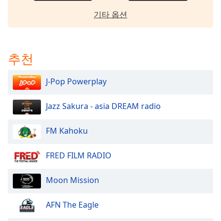
dialog
기타 옵션
window.
Escape
will
cancel
추천
and
close
J-Pop Powerplay
the
window.
Jazz Sakura - asia DREAM radio
Text
Color
FM Kahoku
Opacity
FRED FILM RADIO
Moon Mission
Text
Background
AFN The Eagle
Color