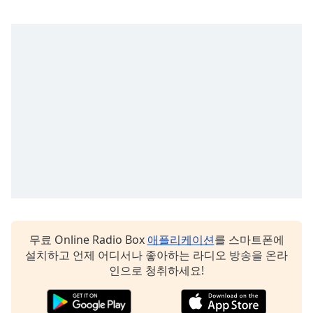
subtitles
settings
dialog
subtitles
off
,
selected
Audio
Track
Picture-
in-
Picture
Fullscreen
This
is
a
무료 Online Radio Box
애플리케이션
를 스마트폰에
modal
설치하고 언제 어디서나 좋아하는 라디오 방송을 온라
window.
인으로 청취하세요!
Beginning
of