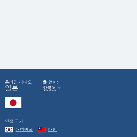
Family
Reset
Done
Close
Modal
Dialog
End
of
dialog
window.
온라인 라디오
언어:
일본
한국어
인접 국가
대한민국
대만