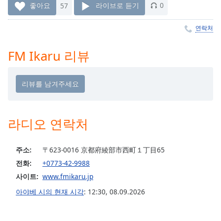
Time
-
좋아요
57
라이브로 듣기
0
-:-
연락처
1x
Playback
FM Ikaru 리뷰
Rate
Chapters
Chapters
Descriptions
라디오 연락처
descriptions
off
,
주소:
〒623-0016 京都府綾部市西町１丁目65
selected
전화:
+0773-42-9988
Subtitles
사이트:
www.fmikaru.jp
subtitles
아야베 시의 현재 시각
:
12:30
,
08.09.2026
settings
,
opens