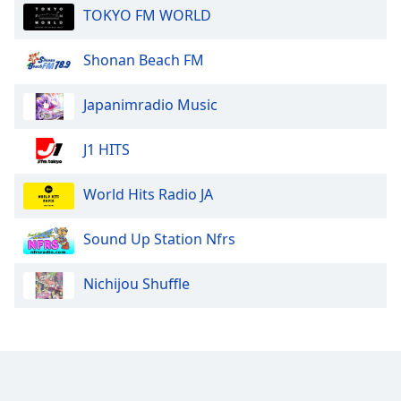
TOKYO FM WORLD
Opacity
Shonan Beach FM
Caption
Area
Japanimradio Music
Background
Color
J1 HITS
Opacity
World Hits Radio JA
Font
Sound Up Station Nfrs
Size
Nichijou Shuffle
Text
Edge
Style
Font