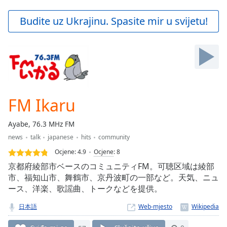
loading.
Play
Budite uz Ukrajinu. Spasite mir u svijetu!
Video
Play
Skip
Backward
Skip
Forward
Mute
Current
FM Ikaru
Time
0:00
/
Ayabe, 76.3 MHz FM
Duration
-:-
news
talk
japanese
hits
community
Loaded
:
0.00%
Ocjene:
4.9
Ocjene
:
8
Stream
京都府綾部市ベースのコミュニティFM。可聴区域は綾部
Type
LIVE
市、福知山市、舞鶴市、京丹波町の一部など。天気、ニュ
ース、洋楽、歌謡曲、トークなどを提供。
Seek to
live,
currently
日本語
Web-mjesto
behind
live
LIVE