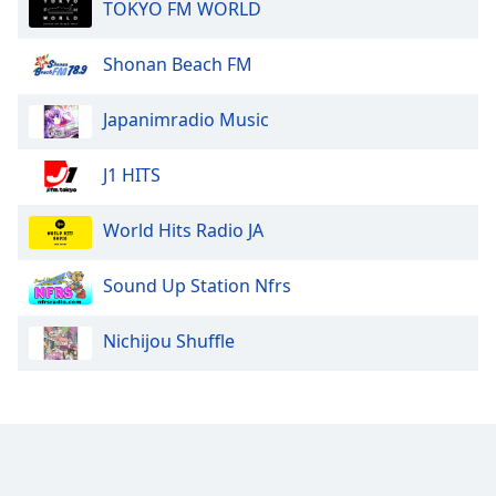
TOKYO FM WORLD
Opacity
Shonan Beach FM
Caption
Japanimradio Music
Area
Background
J1 HITS
Color
World Hits Radio JA
Opacity
Sound Up Station Nfrs
Font
Size
Nichijou Shuffle
Text
Edge
Style