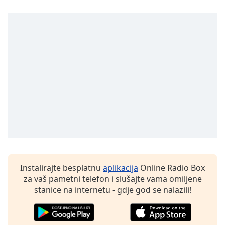
opens
subtitles
settings
dialog
subtitles
off
,
selected
Audio
Track
Picture-
in-
Picture
Fullscreen
This
is
Instalirajte besplatnu
aplikacija
Online Radio Box
a
za vaš pametni telefon i slušajte vama omiljene
modal
stanice na internetu - gdje god se nalazili!
window.
Beginning