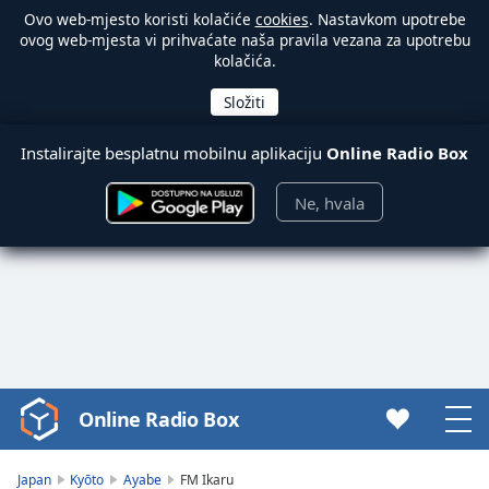
Ovo web-mjesto koristi kolačiće
cookies
. Nastavkom upotrebe
ovog web-mjesta vi prihvaćate naša pravila vezana za upotrebu
kolačića.
Instalirajte besplatnu mobilnu aplikaciju
Online Radio Box
Ne, hvala
Online Radio Box
Video
Player
is
Japan
Kyōto
Ayabe
FM Ikaru