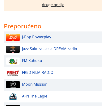
of
druge opcije
dialog
window.
Escape
will
Preporučeno
cancel
and
J-Pop Powerplay
close
the
Jazz Sakura - asia DREAM radio
window.
Text
FM Kahoku
Color
FRED FILM RADIO
Opacity
Moon Mission
Text
AFN The Eagle
Background
Color