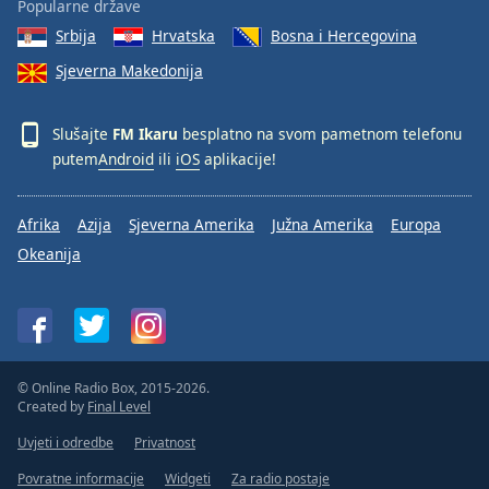
Popularne države
Srbija
Hrvatska
Bosna i Hercegovina
Sjeverna Makedonija
Slušajte
FM Ikaru
besplatno na svom pametnom telefonu
putem
Android
ili
iOS
aplikacije!
Afrika
Azija
Sjeverna Amerika
Južna Amerika
Europa
Okeanija
© Online Radio Box, 2015-2026.
Created by
Final Level
Uvjeti i odredbe
Privatnost
Povratne informacije
Widgeti
Za radio postaje