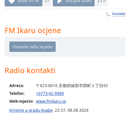
Remaining
Sviđa mi se
57
Slušajte uživo
0
Time
-
-:-
Kontakti
1x
FM Ikaru ocjene
Playback
Rate
Chapters
Chapters
Radio kontakti
Descriptions
descriptions
Adresa:
〒623-0016 京都府綾部市西町１丁目65
off
,
Telefon:
+0773-42-9988
selected
Web-mjesto:
www.fmikaru.jp
Subtitles
Vrijeme u gradu Ayabe
:
22:37
,
08.08.2026
subtitles
settings
,