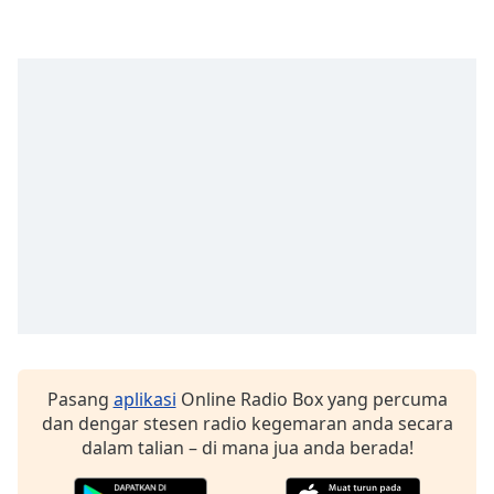
opens
subtitles
settings
dialog
subtitles
off
,
selected
Audio
Track
Picture-
in-
Picture
Fullscreen
This
is
a
Pasang
aplikasi
Online Radio Box yang percuma
modal
dan dengar stesen radio kegemaran anda secara
window.
dalam talian – di mana jua anda berada!
Beginning