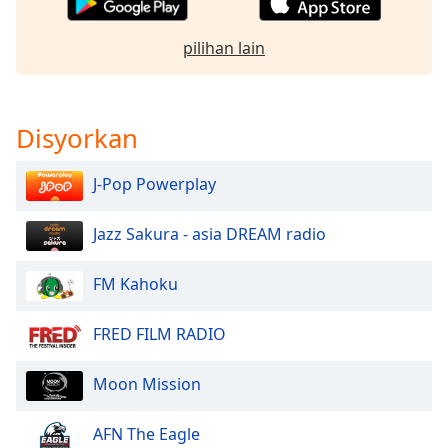
of
dialog
pilihan lain
window.
Escape
will
cancel
Disyorkan
and
close
J-Pop Powerplay
the
window.
Jazz Sakura - asia DREAM radio
Text
Color
FM Kahoku
Opacity
FRED FILM RADIO
Moon Mission
Text
Background
AFN The Eagle
Color