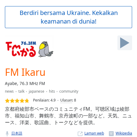
loading.
Play
Berdiri bersama Ukraine. Kekalkan
Video
keamanan di dunia!
Play
Skip
Backward
Skip
Forward
Mute
Current
Time
0:00
FM Ikaru
/
Duration
-:-
Ayabe, 76.3 MHz FM
Loaded
:
news
talk
japanese
hits
community
0.00%
Stream
Penilaian:
4.9
Ulasan
:
8
Type
LIVE
京都府綾部市ベースのコミュニティFM。可聴区域は綾部
Seek to
市、福知山市、舞鶴市、京丹波町の一部など。天気、ニュ
live,
ース、洋楽、歌謡曲、トークなどを提供。
currently
behind
live
LIVE
日本語
Laman web