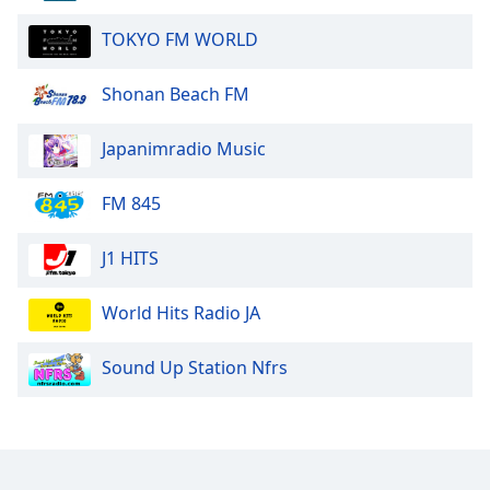
TOKYO FM WORLD
Opacity
Shonan Beach FM
Caption
Area
Japanimradio Music
Background
Color
FM 845
Opacity
J1 HITS
Font
World Hits Radio JA
Size
Sound Up Station Nfrs
Text
Edge
Style