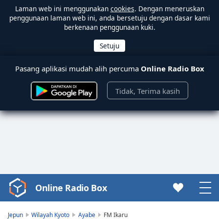
Laman web ini menggunakan
cookies
. Dengan meneruskan
penggunaan laman web ini, anda bersetuju dengan dasar kami
berkenaan penggunaan kuki.
Pasang aplikasi mudah alih percuma
Online Radio Box
Tidak, Terima kasih
Online Radio Box
Video
Player
is
Jepun
Wilayah Kyoto
Ayabe
FM Ikaru