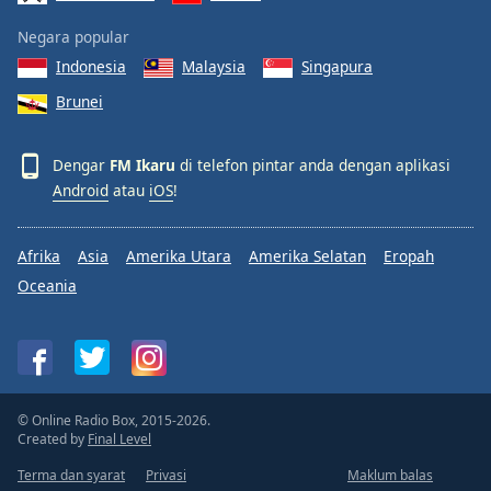
Negara popular
Indonesia
Malaysia
Singapura
Brunei
Dengar
FM Ikaru
di telefon pintar anda dengan aplikasi
Android
atau
iOS
!
Afrika
Asia
Amerika Utara
Amerika Selatan
Eropah
Oceania
© Online Radio Box, 2015-2026.
Created by
Final Level
Terma dan syarat
Privasi
Maklum balas