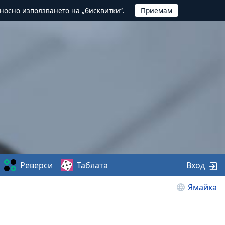
тносно използването на „бисквитки“.
Реверси
Таблата
Вход
Ямайка