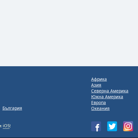
Африка
Азия
Северна Америка
Южна Америка
Европа
България
Океания
и
iOS
!