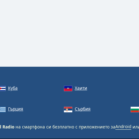
Куба
Хаити
Гърция
Сърбия
l Radio
на смартфона си безплатно с приложението за
Android
ил