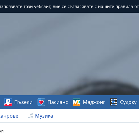
зползвате този уебсайт, вие се съгласявате с нашите правила о
Пъзели
Пасианс
Маджонг
Судоку
анрове
Музика
Ап