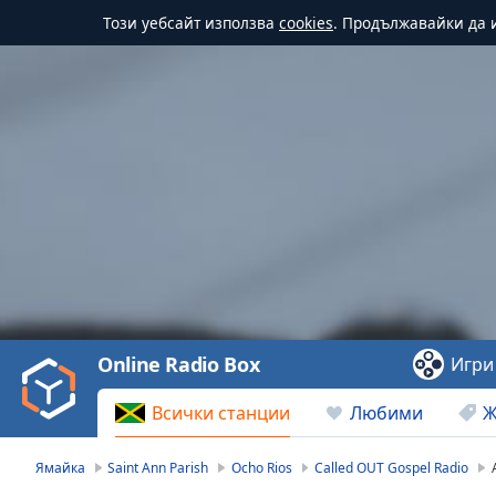
Този уебсайт използва
cookies
. Продължавайки да и
Video
Player
is
loading.
Play
Video
Online Radio Box
Игри
Play
Skip
Всички станции
Любими
Ж
Backward
Skip
Forward
Ямайка
Saint Ann Parish
Ocho Rios
Called OUT Gospel Radio
Mute