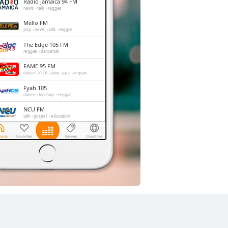
Radio Jamaica 94 FM
news
talk
reggae
Mello FM
pop
news
talk
reggae
The Edge 105 FM
reggae
dancehall
FAME 95 FM
dance
r'n'b
pop
jazz
reggae
Fyah 105
dance
hip-hop
reggae
NCU FM
talk
gospel
education
ZIP 103 FM
rock
pop
top40
reggae
NationWide Radio
news
sports
entertainment