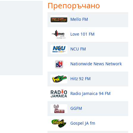
Препоръчано
Mello FM
Love 101 FM
NCU FM
Nationwide News Network
Hitz 92 FM
Radio Jamaica 94 FM
GGFM
Gospel JA fm