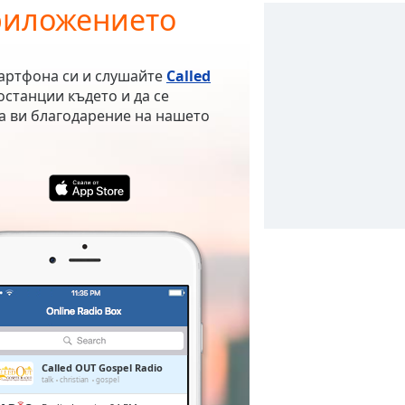
приложението
мартфона си и слушайте
Called
останции където и да се
а ви благодарение на нашето
Called OUT Gospel Radio
talk
christian
gospel