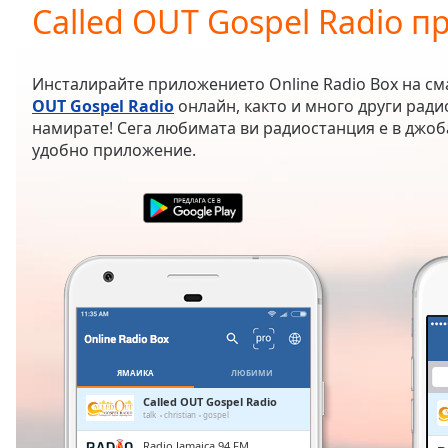
Current
Called OUT Gospel Radio 
Time
0:00
/
Duration
-:-
Инсталирайте приложението Online Radio Box на с
Loaded
:
OUT Gospel Radio
онлайн, както и много други ради
0.00%
намирате! Сега любимата ви радиостанция е в джоб
0:00
удобно приложение.
Stream
Type
LIVE
Seek to
live,
currently
behind
live
LIVE
Remaining
Time
-
-:-
1x
ЯМАЙКА
ЛЮБИМИ
Playback
Called OUT Gospel Radio
Rate
talk
christian
gospel
Radio Jamaica 94 FM