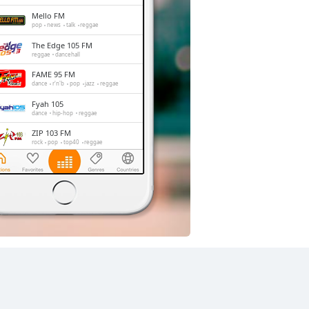
Mello FM
pop
news
talk
reggae
The Edge 105 FM
reggae
dancehall
FAME 95 FM
dance
r'n'b
pop
jazz
reggae
Fyah 105
dance
hip-hop
reggae
ZIP 103 FM
rock
pop
top40
reggae
NCU FM
talk
gospel
education
NationWide Radio
news
sports
entertainment