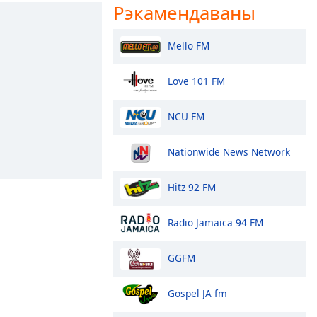
Рэкамендаваны
Mello FM
Love 101 FM
NCU FM
Nationwide News Network
Hitz 92 FM
Radio Jamaica 94 FM
GGFM
Gospel JA fm