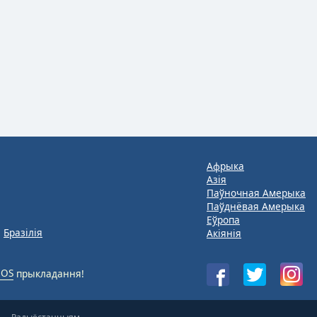
Афрыка
Азія
Паўночная Амерыка
Паўднёвая Амерыка
Еўропа
Бразілія
Акіянія
iOS
прыкладання!