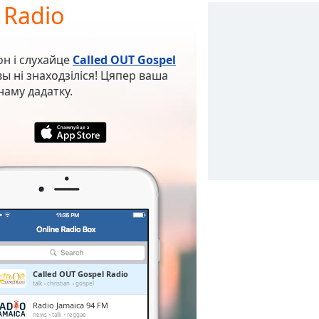
 Radio
он і слухайце
Called OUT Gospel
ы ні знаходзіліся! Цяпер ваша
наму дадатку.
Called OUT Gospel Radio
talk
christian
gospel
Radio Jamaica 94 FM
news
talk
reggae