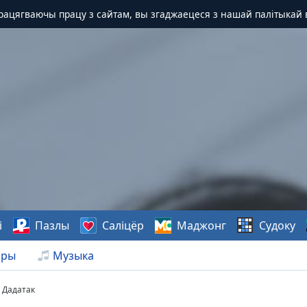
Працягваючы працу з сайтам, вы згаджаецеся з нашай палітыкай 
і
Пазлы
Саліцёр
Маджонг
Судоку
нры
Музыка
Дадатак