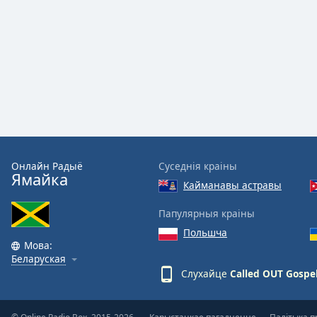
Audio
Track
Picture-
in-
Picture
Fullscreen
This
is
a
modal
window.
Онлайн Радыё
Суседнія краіны
Ямайка
Кайманавы астравы
Beginning
of
Папулярныя краіны
dialog
Польшча
window.
Мова:
Escape
Беларуская
will
Слухайце
Called OUT Gospe
cancel
and
close