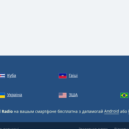
Куба
Гаіці
Украіна
ЗША
l Radio
на вашым смартфоне бясплатна з дапамогай
Android
або