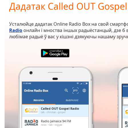
Current
Дадатак Called OUT Gospel
Time
0:00
/
Duration
-:-
Усталюйце дадатак Online Radio Box на свой смартф
Loaded
:
Radio
онлайн і мноства іншых радыёстанцый, дзе б в
0.00%
любімае радыё ў вас у кішэні дзякуючы нашаму зруч
0:00
Stream
Type
LIVE
Seek to
live,
currently
behind
live
LIVE
Remaining
Time
-
-:-
ЯМАЙКА
ВЫБРАНАЕ
1x
Called OUT Gospel Radio
talk
christian
gospel
Playback
Rate
Radio Jamaica 94 FM
news
talk
reggae