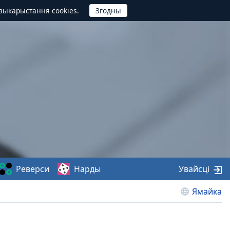
выкарыстання cookies.
Реверси
Нарды
Увайсці
Ямайка