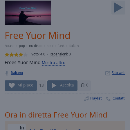
Skip
Forward
Mute
Current
Time
0:00
Free Yuor Mind
/
Duration
-:-
house
pop
nu disco
soul
funk
italian
Loaded
:
0.00%
Voto:
4.0
Recensioni
:
3
Stream
Frees Yuor Mind
Mostra altro
Type
LIVE
Italiano
Sito web
Seek to
live,
currently
Mi piace
13
Ascolta
0
behind
live
LIVE
Remaining
Playlist
Contatti
Time
-
-:-
Ora in diretta Free Yuor Mind
1x
In