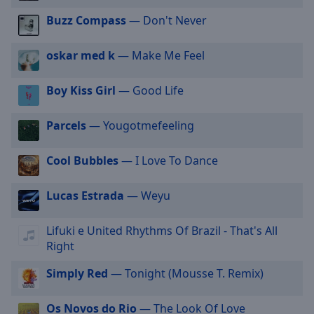
selected
Buzz Compass
— Don't Never
Audio
Track
oskar med k
— Make Me Feel
Picture-
Boy Kiss Girl
— Good Life
in-
Picture
Fullscreen
Parcels
— Yougotmefeeling
This
is
Cool Bubbles
— I Love To Dance
a
modal
window.
Lucas Estrada
— Weyu
Beginning
Lifuki e United Rhythms Of Brazil - That's All
of
Right
dialog
window.
Simply Red
— Tonight (Mousse T. Remix)
Escape
will
Os Novos do Rio
— The Look Of Love