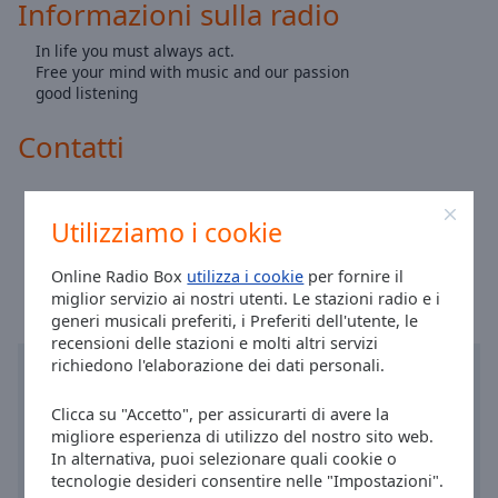
Informazioni sulla radio
Area
Background
In life you must always act.
Color
Free your mind with music and our passion
good listening
Opacity
Contatti
Font
Sito:
freesyuormind.wixsite.com
Size
Utilizziamo i cookie
Ora a Milano
:
00:45
,
08.08.2026
Text
Online Radio Box
utilizza i cookie
per fornire il
miglior servizio ai nostri utenti. Le stazioni radio e i
Edge
generi musicali preferiti, i Preferiti dell'utente, le
Style
recensioni delle stazioni e molti altri servizi
richiedono l'elaborazione dei dati personali.
Font
Family
Clicca su "Accetto", per assicurarti di avere la
migliore esperienza di utilizzo del nostro sito web.
In alternativa, puoi selezionare quali cookie o
tecnologie desideri consentire nelle "Impostazioni".
Reset