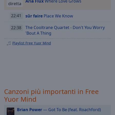
Aria Flux
Where Love Grows
Playback
diretta
Rate
Chapters
22:41
sûr faire
Place We Know
Chapters
The Cooltrane Quartet - Don't You Worry
22:38
'Bout A Thing
Descriptions
Playlist Free Yuor Mind
descriptions
off
,
selected
Subtitles
subtitles
settings
,
opens
Canzoni più importanti in Free
subtitles
settings
Yuor Mind
dialog
subtitles
Brian Power
— Got To Be (feat. Roachford)
off
,