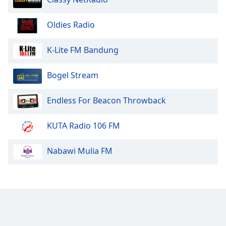
of
dialog
Oldies Radio
window.
Escape
will
K-Lite FM Bandung
cancel
and
Bogel Stream
close
the
Endless For Beacon Throwback
window.
KUTA Radio 106 FM
Text
Color
Nabawi Mulia FM
Opacity
Text
Background
Color