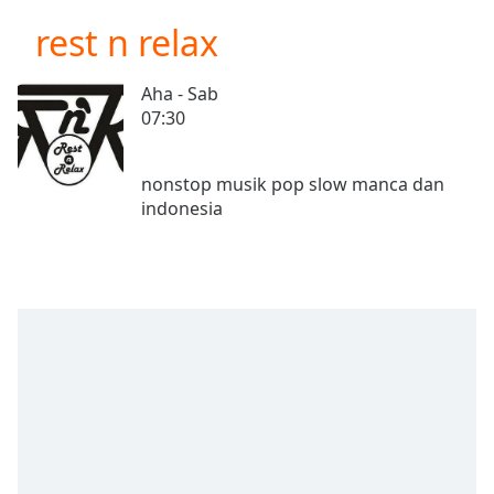
loading.
rest n relax
Play
Video
Play
Aha - Sab
Skip
07:30
Backward
Skip
Forward
nonstop musik pop slow manca dan
Mute
Current
Time
0:00
/
Duration
-:-
Loaded
:
0.00%
Stream
Type
LIVE
Seek to
live,
currently
behind
live
LIVE