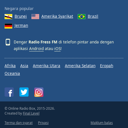
Font
Negara popular
Family
Brunei
Amerika Syarikat
Brazil
Jerman
Reset
Done
Dengar
Radio Fress FM
di telefon pintar anda dengan
Close
Modal
aplikasi
Android
atau
iOS
!
Dialog
End
of
Afrika
Asia
Amerika Utara
Amerika Selatan
Eropah
dialog
Oceania
window.
© Online Radio Box, 2015-2026.
Created by
Final Level
Terma dan syarat
Privasi
Maklum balas