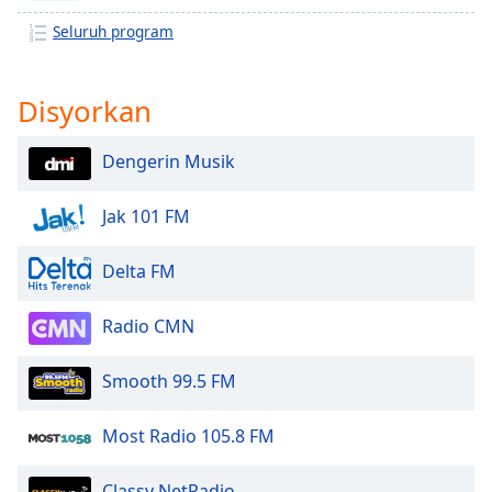
opens
subtitles
Seluruh program
settings
dialog
subtitles
Disyorkan
off
,
selected
Dengerin Musik
Audio
Track
Jak 101 FM
Picture-
in-
Delta FM
Picture
Fullscreen
Radio CMN
This
is
a
Smooth 99.5 FM
modal
window.
Most Radio 105.8 FM
Beginning
Classy NetRadio