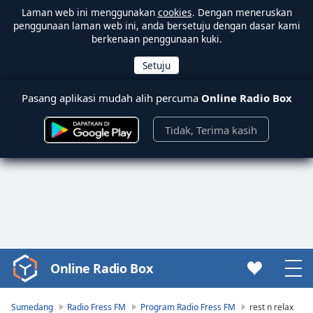
Laman web ini menggunakan
cookies
. Dengan meneruskan
penggunaan laman web ini, anda bersetuju dengan dasar kami
berkenaan penggunaan kuki.
Pasang aplikasi mudah alih percuma
Online Radio Box
Tidak, Terima kasih
Online Radio Box
Video
Player
is
Sumedang
Radio Fress FM
Program Radio Fress FM
rest n relax