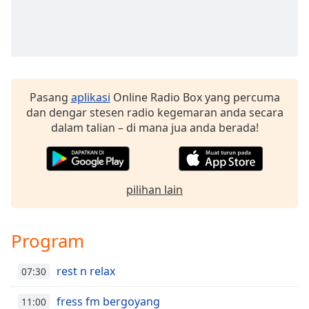
Remaining
Time
-
-:-
1x
Playback
Rate
Pasang
aplikasi
Online Radio Box yang percuma
dan dengar stesen radio kegemaran anda secara
Chapters
dalam talian – di mana jua anda berada!
Chapters
Descriptions
pilihan lain
descriptions
off
,
selected
Program
Subtitles
rest n relax
07:30
subtitles
settings
,
fress fm bergoyang
11:00