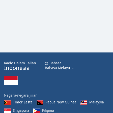
Opacity
Caption
Area
Background
Color
Opacity
Radio Dalam Talian
Bahasa:
Indonesia
Bahasa Melayu
Font
Size
Text
Negara-negara jiran
Edge
Timor Leste
Papua New Guinea
Malaysia
Style
Singapura
Filipina