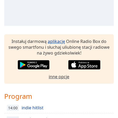
Remaining
Time
-
-:-
1x
Playback
Rate
Instałuj darmową
aplikację
Online Radio Box do
swego smartfonu i słuchaj uliubionę stacji radiowe
Chapters
na żywo gdziekolwiek!
Chapters
Descriptions
inne opcje
descriptions
off
,
selected
Program
Subtitles
indie hitlist
14:00
subtitles
settings
,