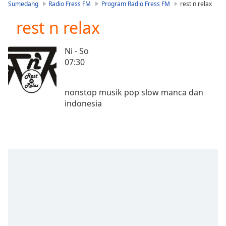
is
Sumedang
Radio Fress FM
Program Radio Fress FM
rest n relax
loading.
rest n relax
Play
Video
Play
Ni - So
Skip
07:30
Backward
Skip
Forward
nonstop musik pop slow manca dan
Mute
Current
Time
0:00
/
Duration
-:-
Loaded
:
0.00%
Stream
Type
LIVE
Seek to
live,
currently
behind
live
LIVE