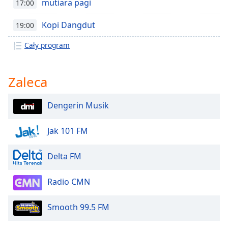
mutiara pagi
17:00
opens
subtitles
Kopi Dangdut
19:00
settings
dialog
Cały program
subtitles
off
,
selected
Zaleca
Audio
Track
Dengerin Musik
Picture-
Jak 101 FM
in-
Picture
Fullscreen
Delta FM
This
is
Radio CMN
a
modal
window.
Smooth 99.5 FM