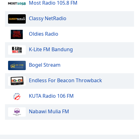
Beginning
Most Radio 105.8 FM
of
dialog
Classy NetRadio
window.
Escape
Oldies Radio
will
cancel
and
K-Lite FM Bandung
close
the
Bogel Stream
window.
Endless For Beacon Throwback
Text
Color
KUTA Radio 106 FM
Opacity
Nabawi Mulia FM
Text
Background