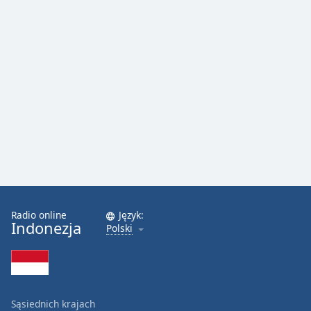
Color
Opacity
Caption
Area
Background
Color
Opacity
Font
Radio online
Język:
Size
Indonezja
Polski
Text
Edge
Style
Sąsiednich krajach