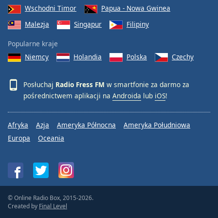
Wschodni Timor
Papua - Nowa Gwinea
Font
Malezja
Singapur
Filipiny
Family
Popularne kraje
Niemcy
Holandia
Polska
Czechy
Reset
Done
Close
Posłuchaj
Radio Fress FM
w smartfonie za darmo za
Modal
Dialog
pośrednictwem aplikacji na
Androida
lub
iOS
!
End
of
dialog
Afryka
Azja
Ameryka Północna
Ameryka Południowa
window.
Europa
Oceania
© Online Radio Box, 2015-2026.
Created by
Final Level