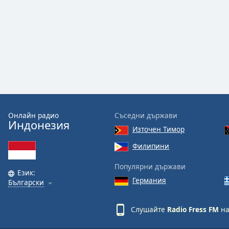
Audio
Track
Picture-
in-
Picture
Fullscreen
This
is
a
modal
window.
Онлайн радио
Съседни държави
Индонезия
Източен Тимор
Beginning
Филипини
of
dialog
Популярни държави
window.
Език:
Германия
Български
Escape
will
cancel
Слушайте
Radio Fress FM
на
and
close