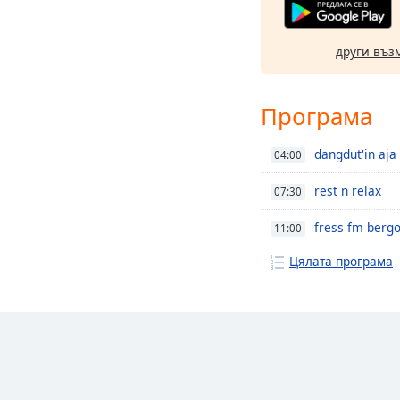
други въз
Програма
dangdut'in aja
04:00
rest n relax
07:30
fress fm berg
11:00
Цялата програма