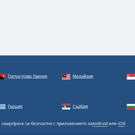
Папуа-Нова Гвинея
Малайзия
Гърция
Сърбия
 смартфона си безплатно с приложението за
Android
или
iOS
!