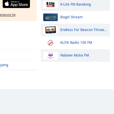
K-Lite FM Bandung
можности
Bogel Stream
Endless For Beacon Throwback
KUTA Radio 106 FM
Nabawi Mulia FM
oyang