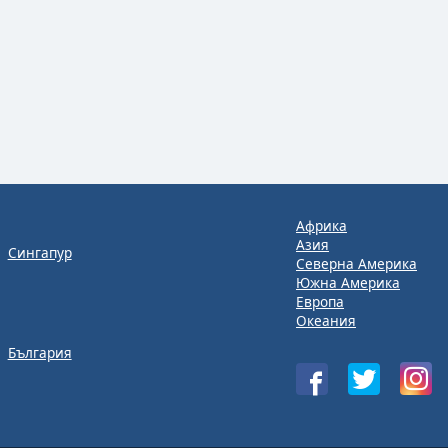
Африка
Азия
Сингапур
Северна Америка
Южна Америка
Европа
Океания
България