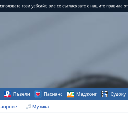
зползвате този уебсайт, вие се съгласявате с нашите правила о
Пъзели
Пасианс
Маджонг
Судоку
анрове
Музика