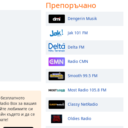
Препоръчано
Dengerin Musik
Jak 101 FM
Delta FM
Radio CMN
Smooth 99.5 FM
Most Radio 105.8 FM
 безплатното
Radio Box за вашия
Classy NetRadio
йте любимите си
йн където и да се
Oldies Radio
ате!