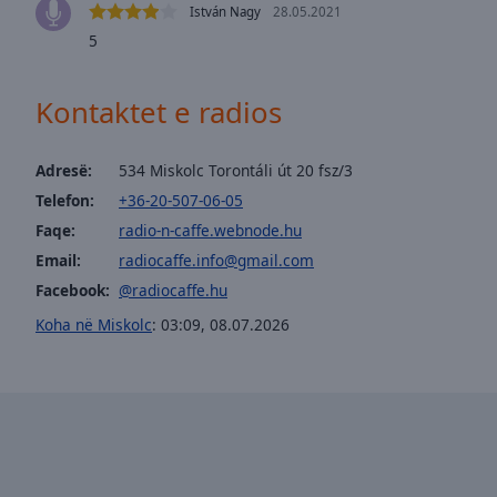
window.
István Nagy
28.05.2021
5
Text
Color
Kontaktet e radios
Opacity
Adresë:
534 Miskolc Torontáli út 20 fsz/3
Telefon:
+36-20-507-06-05
Text
Background
Faqe:
radio-n-caffe.webnode.hu
Color
Email:
radiocaffe.info@gmail.com
Facebook:
@radiocaffe.hu
Opacity
Koha në Miskolc
:
03:09
,
08.07.2026
Caption
Area
Background
Color