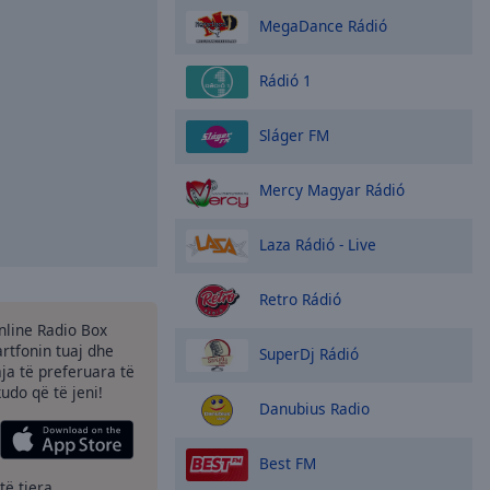
MegaDance Rádió
Rádió 1
Sláger FM
Mercy Magyar Rádió
Laza Rádió - Live
Retro Rádió
Online Radio Box
tfonin tuaj dhe
SuperDj Rádió
aja të preferuara të
kudo që të jeni!
Danubius Radio
Best FM
të tjera