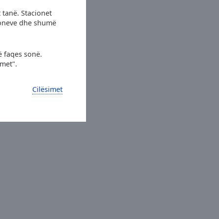
 tanë. Stacionet
cioneve dhe shumë
ë faqes sonë.
imet".
Cilësimet