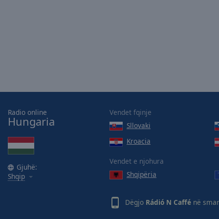
Opacity
Font
Size
Text
Edge
Style
Radio online
Vendet fqinje
Hungaria
Sllovaki
Font
Family
Kroacia
Vendet e njohura
Gjuhë:
Reset
Shqipëria
Shqip
Done
Close
Modal
Dëgjo
Rádió N Caffé
në smart
Dialog
End