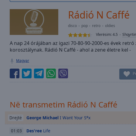
/
Duration
-:-
Rádió N Caffé
Loaded
:
0.00%
disco
pop
retro
oldies
0:00
Vlerësim:
4.5
Shqyrti
Stream
Type
A nap 24 órájában az igazi 70-80-90-2000-es évek retr
LIVE
korosztálynak. Rádió N Caffé - ahol a zene életre kel -
Seek to
live,
currently
Magyar
behind
live
LIVE
P
Remaining
Time
-
-:-
1x
Në transmetim Rádió N Caffé
Playback
Rate
George Michael
I Want Your S*x
Drejtë
Chapters
Des'ree
Life
01:03