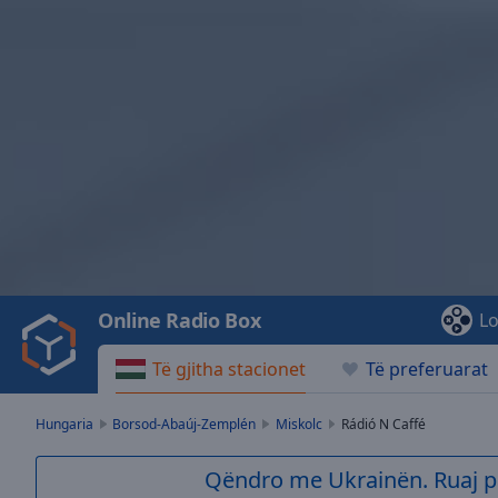
Video
Player
is
loading.
Play
Video
Online Radio Box
Lo
Play
Skip
Të gjitha stacionet
Të preferuarat
Backward
Skip
Forward
Hungaria
Borsod-Abaúj-Zemplén
Miskolc
Rádió N Caffé
Mute
Current
Qëndro me Ukrainën. Ruaj p
Time
0:00