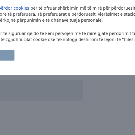
përdor cookies
për të ofruar shërbimin më të mirë për përdoruesit
re të preferuara, Të preferuarat e përdoruesit, vlerësimet e sta
kërkojnë përpunimin e të dhënave tuaja personale.
ër të siguruar që do të keni përvojën më të mirë gjatë përdorimit t
 zgjidhni cilat cookie ose teknologji dëshironi të lejoni te "Cilës