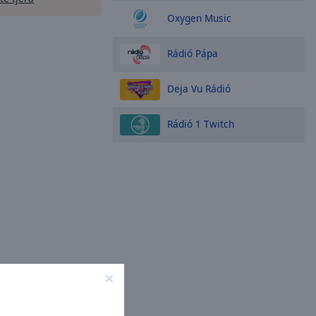
Oxygen Music
Rádió Pápa
Deja Vu Rádió
Rádió 1 Twitch