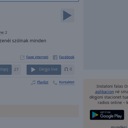
me
:
2
ó zenéi szólnak minden
Faqe interneti
ëlqej
27
Dëgjo live
0
Playlist
Kontaktet
Instaloni falas 
aplikacion
në smar
dëgjoni stacionet tu
radios online – 
mundësi 