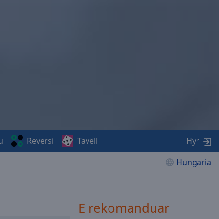
u
Reversi
Tavëll
Hyr
Hungaria
E rekomanduar