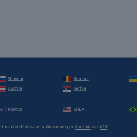
Slloveni
Rumani
Austria
Serbia
Kosova
SHBA
fonin tënd falas me aplikacionin për
Android
ose
iOS
!