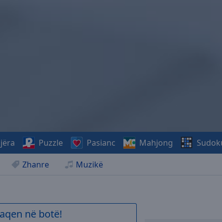
jëra
Puzzle
Pasianc
Mahjong
Sudok
Zhanre
Muzikë
aqen në botë!