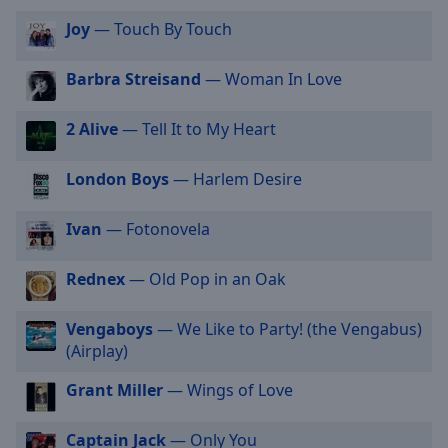
selected
Joy
— Touch By Touch
Audio
Track
Barbra Streisand
— Woman In Love
Picture-
2 Alive
— Tell It to My Heart
in-
Picture
Fullscreen
London Boys
— Harlem Desire
This
is
Ivan
— Fotonovela
a
modal
window.
Rednex
— Old Pop in an Oak
Beginning
Vengaboys
— We Like to Party! (the Vengabus)
of
(Airplay)
dialog
window.
Grant Miller
— Wings of Love
Escape
will
Captain Jack
— Only You