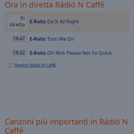
Playback
Ora in diretta Rádió N Caffé
Rate
Chapters
In
E-Rotic
Do It All Night
diretta
Chapters
18:47
E-Rotic
Turn Me On
Descriptions
descriptions
18:42
E-Rotic
Oh Nick Please Not So Quick
off
,
selected
Playlist Rádió N Caffé
Subtitles
subtitles
settings
,
opens
subtitles
settings
Canzoni più importanti in Rádió N
dialog
subtitles
Caffé
off
,