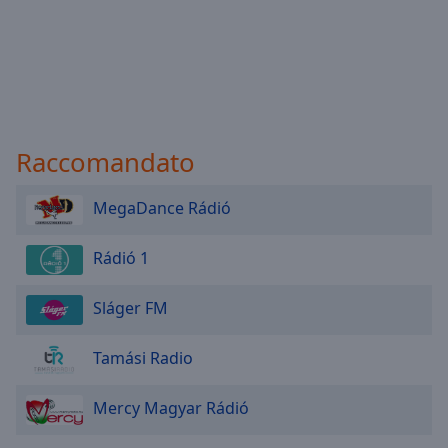
Raccomandato
MegaDance Rádió
Rádió 1
Sláger FM
Tamási Radio
Mercy Magyar Rádió