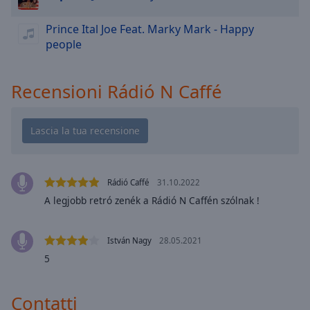
cancel
and
Prince Ital Joe Feat. Marky Mark - Happy
close
people
the
window.
Recensioni Rádió N Caffé
Text
Color
Opacity
Rádió Caffé
31.10.2022
Text
A legjobb retró zenék a Rádió N Caffén szólnak !
Background
Color
István Nagy
28.05.2021
5
Opacity
Contatti
Caption