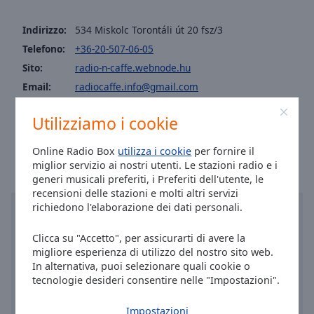
Area
Background
Indirizzo:
534 Miskolc Torontáli út 20 fsz/3
Color
Telefono:
+36-20-507-06-05
Sito:
radio-n-caffe.webnode.hu
Opacity
Email:
radiocaffe.info@gmail.com
Facebook:
@radiocaffe.hu
Font
Utilizziamo i cookie
Ora a Miskolc
:
20:53
,
08.08.2026
Size
Online Radio Box
utilizza i cookie
per fornire il
miglior servizio ai nostri utenti. Le stazioni radio e i
Text
generi musicali preferiti, i Preferiti dell'utente, le
Edge
recensioni delle stazioni e molti altri servizi
Style
richiedono l'elaborazione dei dati personali.
Clicca su "Accetto", per assicurarti di avere la
Font
migliore esperienza di utilizzo del nostro sito web.
Family
In alternativa, puoi selezionare quali cookie o
tecnologie desideri consentire nelle "Impostazioni".
Reset
Impostazioni