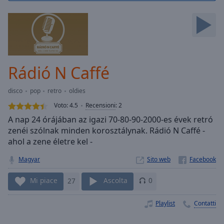
Skip
Forward
Mute
Current
Time
0:00
/
Rádió N Caffé
Duration
-:-
Loaded
:
disco
pop
retro
oldies
0.00%
Stream
Voto:
4.5
Recensioni
:
2
Type
LIVE
A nap 24 órájában az igazi 70-80-90-2000-es évek retró
Seek to
zenéi szólnak minden korosztálynak. Rádió N Caffé -
live,
ahol a zene életre kel -
currently
behind
live
LIVE
Magyar
Sito web
Remaining
Time
-
Mi piace
27
Ascolta
0
-:-
Playlist
Contatti
1x