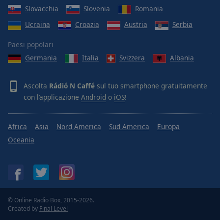
Slovacchia
Slovenia
Romania
Ucraina
Croazia
Austria
Serbia
Paesi popolari
Germania
Italia
Svizzera
Albania
Ascolta
Rádió N Caffé
sul tuo smartphone gratuitamente
con l’applicazione
Android
o
iOS
!
Africa
Asia
Nord America
Sud America
Europa
Oceania
© Online Radio Box, 2015-2026.
Created by
Final Level