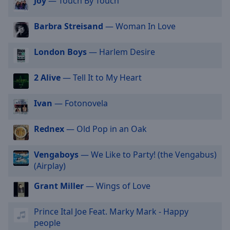
Joy
— Touch By Touch
selected
Barbra Streisand
— Woman In Love
Audio
Track
London Boys
— Harlem Desire
Picture-
in-
Picture
2 Alive
— Tell It to My Heart
Fullscreen
This
Ivan
— Fotonovela
is
a
Rednex
— Old Pop in an Oak
modal
window.
Vengaboys
— We Like to Party! (the Vengabus)
Beginning
(Airplay)
of
Grant Miller
— Wings of Love
dialog
window.
Escape
Prince Ital Joe Feat. Marky Mark - Happy
will
people