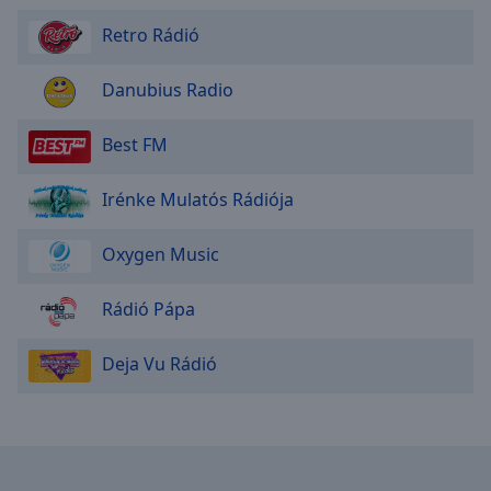
Retro Rádió
Danubius Radio
Best FM
Irénke Mulatós Rádiója
Oxygen Music
Rádió Pápa
Deja Vu Rádió