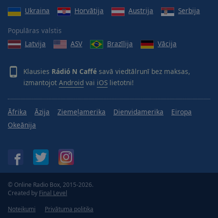
Ukraina
Horvātija
Austrija
Serbija
Populāras valstis
Latvija
ASV
Brazīlija
Vācija
Klausies
Rádió N Caffé
savā viedtālrunī bez maksas,
izmantojot
Android
vai
iOS
lietotni!
Āfrika
Āzija
Ziemeļamerika
Dienvidamerika
Eiropa
Okeānija
© Online Radio Box, 2015-2026.
Created by
Final Level
Noteikumi
Privātuma politika