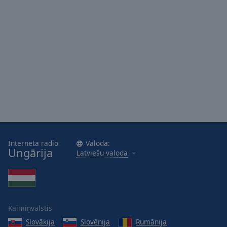
Interneta radio
Valoda:
Ungārija
Latviešu valoda
Kaimiņvalstis
Slovākija
Slovēnija
Rumānija