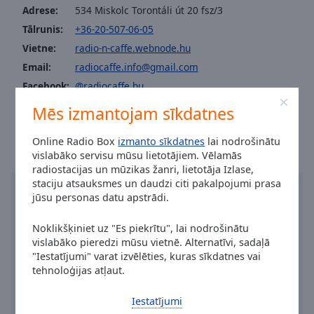
Area
Adrese:
534 Miskolc Torontáli út 20 fsz/3
Background
Tālrunis:
+36-20-507-06-05
Color
Vietne:
radio-n-caffe.webnode.hu
Email:
radiocaffe.info@gmail.com
Opacity
Facebook:
@radiocaffe.hu
Laiks pilsētā Miškolca
:
09:52
,
08.09.2026
Mēs izmantojam sīkdatnes
Font
Size
Online Radio Box
izmanto sīkdatnes
lai nodrošinātu
vislabāko servisu mūsu lietotājiem. Vēlamās
radiostacijas un mūzikas žanri, lietotāja Izlase,
Text
staciju atsauksmes un daudzi citi pakalpojumi prasa
Edge
jūsu personas datu apstrādi.
Style
Noklikšķiniet uz "Es piekrītu", lai nodrošinātu
vislabāko pieredzi mūsu vietnē. Alternatīvi, sadaļā
Font
"Iestatījumi" varat izvēlēties, kuras sīkdatnes vai
Family
tehnoloģijas atļaut.
Iestatījumi
Reset