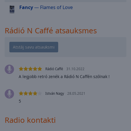
cancel
Fancy
— Flames of Love
and
close
the
window.
Rádió N Caffé atsauksmes
Text
Color
Opacity
Rádió Caffé
31.10.2022
A legjobb retró zenék a Rádió N Caffén szólnak !
Text
Background
Color
István Nagy
28.05.2021
5
Opacity
Radio kontakti
Caption