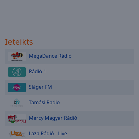
Ieteikts
MegaDance Rádió
Rádió 1
Sláger FM
Tamási Radio
Mercy Magyar Rádió
Laza Rádió - Live