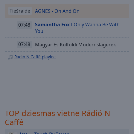
Playback
Rate
Tiešraide
AGNES - On And On
Chapters
Samantha Fox
I Only Wanna Be With
07:48
Chapters
You
Descriptions
07:48
Magyar Es Kulfoldi Modernslagerek
descriptions
Rádió N Caffé playlist
off
,
selected
Subtitles
subtitles
settings
,
opens
subtitles
TOP dziesmas vietnē Rádió N
settings
dialog
Caffé
subtitles
off
,