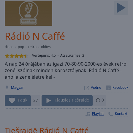
Skip
Forward
Mute
Current
Time
0:00
Rádió N Caffé
/
Duration
-:-
disco
pop
retro
oldies
Loaded
:
0.00%
Vērtējums:
4.5
Atsauksmes
:
2
Stream
A nap 24 órájában az igazi 70-80-90-2000-es évek retró
Type
LIVE
zenéi szólnak minden korosztálynak. Rádió N Caffé -
Seek to
ahol a zene életre kel -
live,
currently
Magyar
Vietne
behind
live
LIVE
Remaining
Patīk
27
Klausies tiešraidē
0
Time
-
-:-
Playlist
Kontakti
1x
Tiešraidē Rádió N Caffé