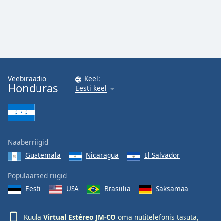
Opacity
Caption
Area
Background
Color
Veebiraadio
Keel:
Honduras
Eesti keel
Opacity
Font
Size
Naaberriigid
Guatemala
Nicaragua
El Salvador
Text
Populaarsed riigid
Edge
Eesti
USA
Brasiilia
Saksamaa
Style
Kuula
Virtual Estéreo JM-CO
oma nutitelefonis tasuta,
Font