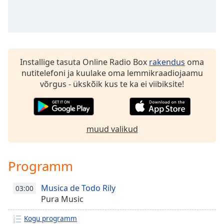
Time
-
-:-
1x
Playback
Rate
Installige tasuta Online Radio Box
rakendus
oma
nutitelefoni ja kuulake oma lemmikraadiojaamu
Chapters
võrgus - ükskõik kus te ka ei viibiksite!
Chapters
Descriptions
muud valikud
descriptions
off
,
selected
Programm
Subtitles
Musica de Todo Rily
03:00
subtitles
Pura Music
settings
,
opens
Kogu programm