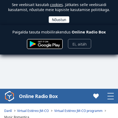
See veebisait kasutab
cookies
. Jätkates selle veebisaidi
kasutamist, nõustute meie küpsiste kasutamise poliitikaga.
Paigalda tasuta mobiilirakendus
Online Radio Box
Ei, aitäh
Online Radio Box
Video
Player
is
Danlí
Virtual Estéreo JM-CO
Virtual Estéreo JM-CO programm
loading.
Music Romantica