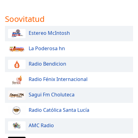
subtitles
settings
dialog
Soovitatud
subtitles
off
,
Estereo McIntosh
selected
Audio
La Poderosa hn
Track
Radio Bendicion
Picture-
in-
Picture
Radio Fénix Internacional
Fullscreen
This
is
Sagui Fm Choluteca
a
modal
Radio Católica Santa Lucía
window.
AMC Radio
Beginning
of