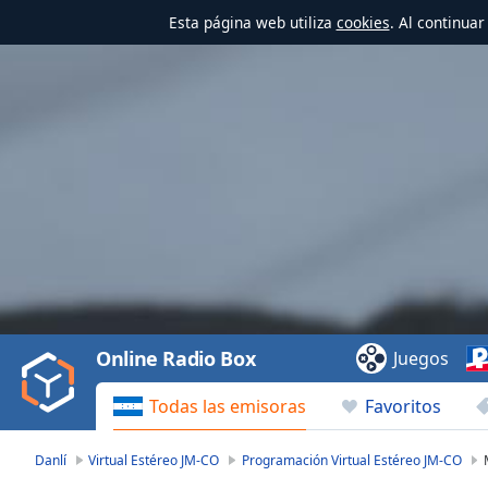
Esta página web utiliza
cookies
. Al continua
Video
Player
is
loading.
Play
Video
Online Radio Box
Juegos
Play
Skip
Todas las emisoras
Favoritos
Backward
Skip
Forward
Danlí
Virtual Estéreo JM-CO
Programación Virtual Estéreo JM-CO
Mute