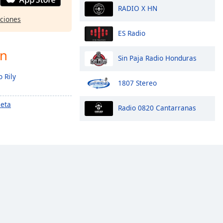
RADIO X HN
pciones
ES Radio
ón
Sin Paja Radio Honduras
 Rily
1807 Stereo
leta
Radio 0820 Cantarranas