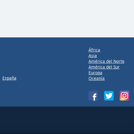
África
Asia
América del Norte
América del Sur
Europa
España
Oceanía