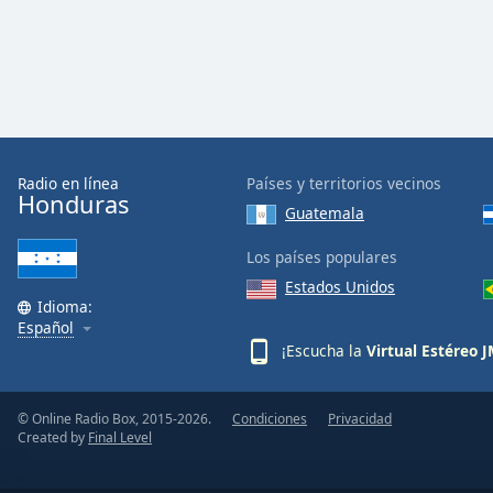
Audio
Track
Picture-
in-
Picture
Fullscreen
This
is
Radio en línea
Países y territorios vecinos
a
Honduras
Guatemala
modal
window.
Los países populares
Estados Unidos
Beginning
Idioma:
of
Español
dialog
¡Escucha la
Virtual Estéreo 
window.
Escape
will
© Online Radio Box, 2015-2026.
Condiciones
Privacidad
Created by
Final Level
cancel
and
close