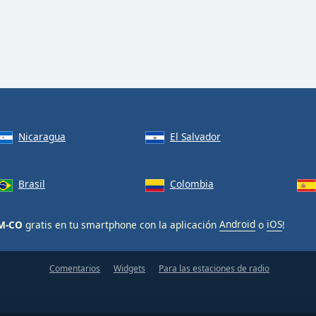
Nicaragua
El Salvador
Brasil
Colombia
JM-CO
gratis en tu smartphone con la aplicación
Android
o
iOS
!
Comentarios
Widgets
Para las estaciones de radio