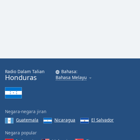
Opacity
Caption
Area
Background
Color
Opacity
Radio Dalam Talian
Bahasa:
Honduras
Bahasa Melayu
Font
Size
Negara-negara jiran
Text
Guatemala
Nicaragua
El Salvador
Edge
Style
Negara popular