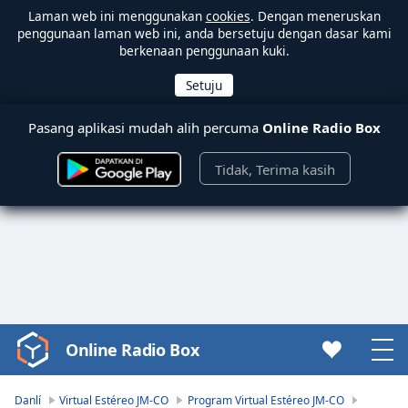
Laman web ini menggunakan
cookies
. Dengan meneruskan
penggunaan laman web ini, anda bersetuju dengan dasar kami
berkenaan penggunaan kuki.
Pasang aplikasi mudah alih percuma
Online Radio Box
Tidak, Terima kasih
Online Radio Box
Video
Player
is
Danlí
Virtual Estéreo JM-CO
Program Virtual Estéreo JM-CO