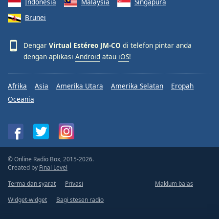
Indonesia
Malaysia
Singapura
Font
Brunei
Family
Dengar
Virtual Estéreo JM-CO
di telefon pintar anda
Reset
dengan aplikasi
Android
atau
iOS
!
Done
Close
Modal
Afrika
Asia
Amerika Utara
Amerika Selatan
Eropah
Dialog
End
Oceania
of
dialog
window.
© Online Radio Box, 2015-2026.
Created by
Final Level
Terma dan syarat
Privasi
Maklum balas
Widget-widget
Bagi stesen radio