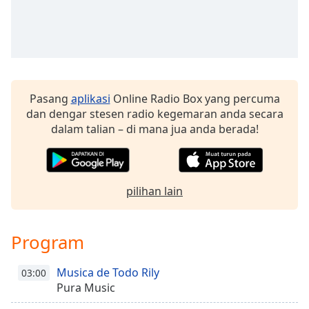
Remaining
Time
-
-:-
1x
Playback
Rate
Pasang
aplikasi
Online Radio Box yang percuma
dan dengar stesen radio kegemaran anda secara
Chapters
dalam talian – di mana jua anda berada!
Chapters
Descriptions
pilihan lain
descriptions
off
,
selected
Program
Subtitles
Musica de Todo Rily
03:00
subtitles
Pura Music
settings
,