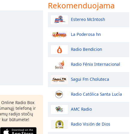
Rekomenduojama
Estereo McIntosh
La Poderosa hn
Radio Bendicion
Radio Fénix Internacional
Sagui Fm Choluteca
Radio Católica Santa Lucía
 Online Radio Box
šmanųjį telefoną ir
AMC Radio
amų radijo stočių
ir kur būtumėte!
Radio Visión de Dios