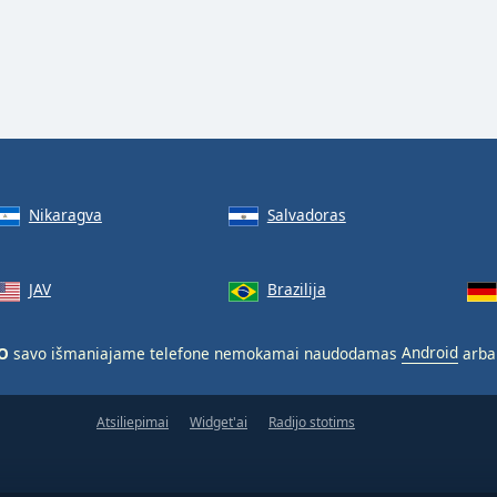
Nikaragva
Salvadoras
JAV
Brazilija
CO
savo išmaniajame telefone nemokamai naudodamas
Android
arb
Atsiliepimai
Widget'ai
Radijo stotims