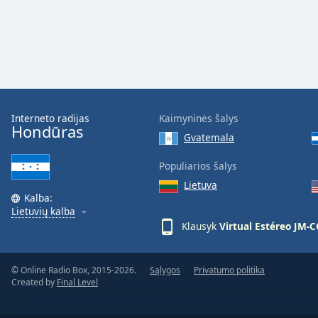
Audio
Track
Picture-
in-
Picture
Fullscreen
This
is
Interneto radijas
Kaimyninės šalys
a
Hondūras
Gvatemala
modal
window.
Populiarios šalys
Lietuva
Beginning
Kalba:
of
Lietuvių kalba
dialog
Klausyk
Virtual Estéreo JM-
window.
Escape
will
© Online Radio Box, 2015-2026.
Sąlygos
Privatumo politika
Created by
Final Level
cancel
and
close