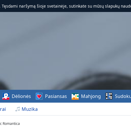
. Tęsdami naršymą šioje svetainėje, sutinkate su mūsų slapukų naudo
Dėlionės
Pasiansas
Mahjong
Sudok
rai
Muzika
c Romantica