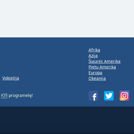
Afrika
Azija
Šiaurės Amerika
Pietų Amerika
Europa
Vokietija
Okeanija
a
iOS
programėlę!