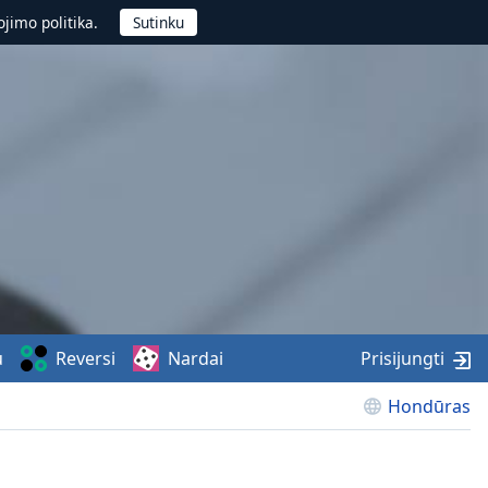
jimo politika.
u
Reversi
Nardai
Prisijungti
Hondūras