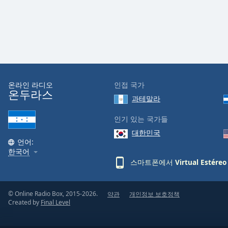
Audio
Track
Picture-
in-
Picture
Fullscreen
This
is
온라인 라디오
인접 국가
a
온두라스
과테말라
modal
window.
인기 있는 국가들
대한민국
Beginning
언어:
of
한국어
dialog
스마트폰에서
Virtual Estére
window.
Escape
will
© Online Radio Box, 2015-2026.
약관
개인정보 보호정책
Created by
Final Level
cancel
and
close