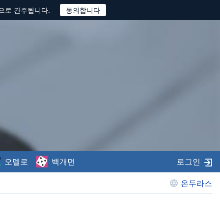
것으로 간주됩니다.
오델로
백개먼
로그인
온두라스