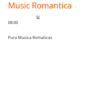
Current
Music Romantica
Time
0:00
/
일
Duration
-:-
08:00
Loaded
:
0.00%
0:00
Stream
Type
LIVE
Seek to
live,
currently
behind
live
LIVE
Remaining
Time
-
-:-
1x
Playback
Rate