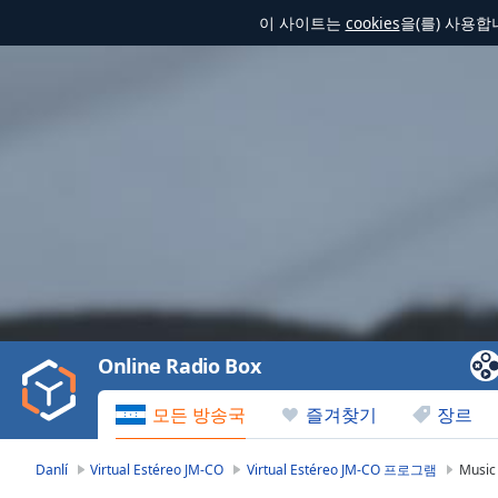
이 사이트는
cookies
을(를) 사용
Video
Player
is
loading.
Play
Video
Online Radio Box
Play
Skip
모든 방송국
즐겨찾기
장르
Backward
Skip
Forward
Danlí
Virtual Estéreo JM-CO
Virtual Estéreo JM-CO 프로그램
Music
Mute