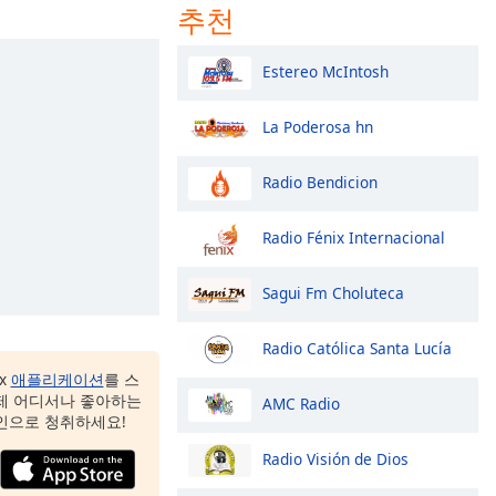
추천
Estereo McIntosh
La Poderosa hn
Radio Bendicion
Radio Fénix Internacional
Sagui Fm Choluteca
Radio Católica Santa Lucía
ox
애플리케이션
를 스
제 어디서나 좋아하는
AMC Radio
인으로 청취하세요!
Radio Visión de Dios