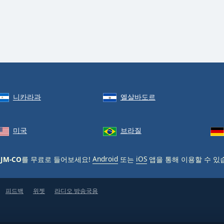
니카라과
엘살바도르
미국
브라질
o JM-CO
를 무료로 들어보세요!
Android
또는
iOS
앱을 통해 이용할 수 있
피드백
위젯
라디오 방송국용