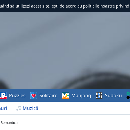
uând să utilizezi acest site, ești de acord cu politicile noastre privin
Puzzles
Solitaire
Mahjong
Sudoku
uri
Muzică
 Romantica