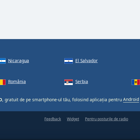
Nicaragua
El Salvador
România
Serbia
O
, gratuit de pe smartphone-ul tău, folosind aplicația pentru
Android
Feedback
Widget
Pentru posturile de radio