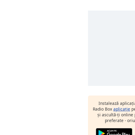
Instalează aplicaț
Radio Box
aplicație
pe
și ascultă-ți online
preferate - oriu