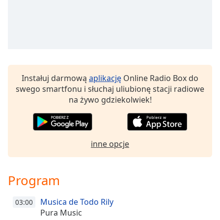
Remaining
Time
-
-:-
1x
Playback
Rate
Instałuj darmową
aplikację
Online Radio Box do
swego smartfonu i słuchaj uliubionę stacji radiowe
Chapters
na żywo gdziekolwiek!
Chapters
Descriptions
inne opcje
descriptions
off
,
selected
Program
Subtitles
Musica de Todo Rily
03:00
subtitles
Pura Music
settings
,