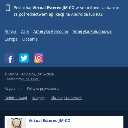
Posłuchaj
Virtual Estéreo JM-CO
w smartfonie za darmo
Font
za pośrednictwem aplikacji na
Androida
lub
iOS
!
Family
Afryka
Azja
Ameryka Północna
Ameryka Południowa
Reset
Europa
Oceania
Done
Close
Modal
Dialog
End
of
dialog
© Online Radio Box, 2015-2026.
window.
Created by
Final Level
Regulamin
Polityka prywatności
Opinie i uwagi
Widgety
Dla stacji radiowych
Virtual Estéreo JM-CO