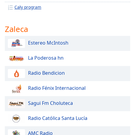
opens
Cały program
subtitles
settings
dialog
Zaleca
subtitles
off
,
Estereo McIntosh
selected
Audio
La Poderosa hn
Track
Radio Bendicion
Picture-
in-
Picture
Radio Fénix Internacional
Fullscreen
This
is
Sagui Fm Choluteca
a
modal
Radio Católica Santa Lucía
window.
AMC Radio