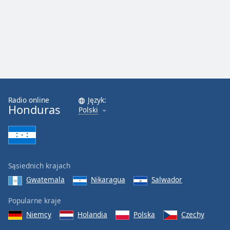
Color
Opacity
Caption
Area
Background
Color
Radio online
Język:
Honduras
Polski
Opacity
Font
Size
Sąsiednich krajach
Gwatemala
Nikaragua
Salwador
Text
Popularne kraje
Edge
Niemcy
Holandia
Polska
Czechy
Style