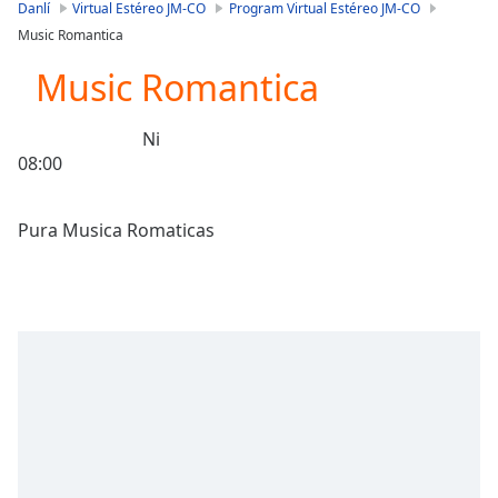
is
Danlí
Virtual Estéreo JM-CO
Program Virtual Estéreo JM-CO
loading.
Music Romantica
Play
Video
Music Romantica
Play
Skip
Ni
Backward
08:00
Skip
Forward
Mute
Current
Time
0:00
/
Duration
-:-
Loaded
:
0.00%
Stream
Type
LIVE
Seek to
live,
currently
behind
live
LIVE