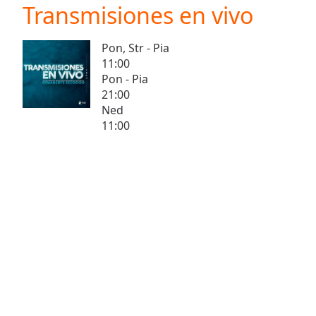
Current
Transmisiones en vivo
Time
0:00
/
Pon, Str - Pia
Duration
-:-
11:00
Loaded
:
Pon - Pia
0.00%
21:00
0:00
Ned
Stream
11:00
Type
LIVE
Seek to
live,
currently
behind
live
LIVE
Remaining
Time
-
-:-
1x
Playback
Rate