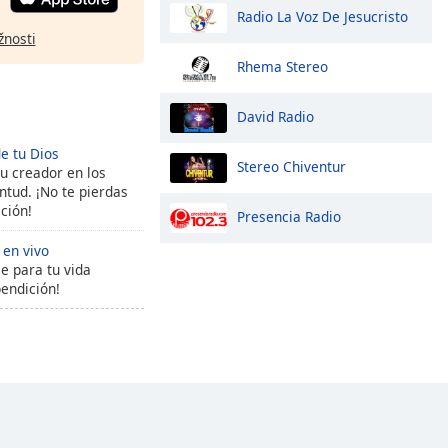
Radio La Voz De Jesucristo
žnosti
Rhema Stereo
David Radio
de tu Dios
Stereo Chiventur
u creador en los
ntud. ¡No te pierdas
ción!
Presencia Radio
 en vivo
e para tu vida
endición!