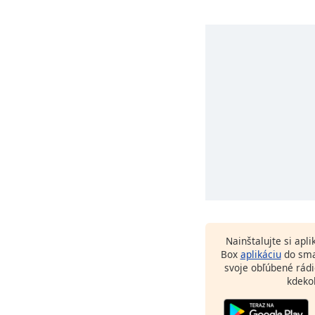
Nainštalujte si apl
Box
aplikáciu
do sma
svoje obľúbené rádi
kdeko