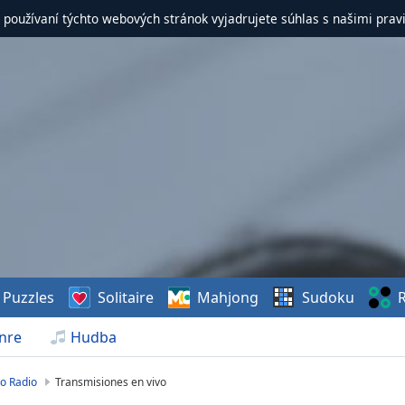
 používaní týchto webových stránok vyjadrujete súhlas s našimi prav
Puzzles
Solitaire
Mahjong
Sudoku
R
nre
Hudba
o Radio
Transmisiones en vivo