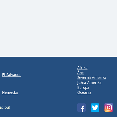
Afrika
Ázie
El Salvador
Severná Amerika
Južná Amerika
Európa
Nemecko
Oceánia
áciou!