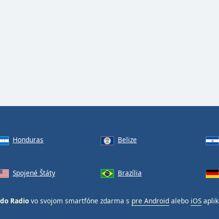
Honduras
Belize
Spojené Štáty
Brazília
do Radio
vo svojom smartfóne zdarma s
pre Android
alebo
iOS
aplik