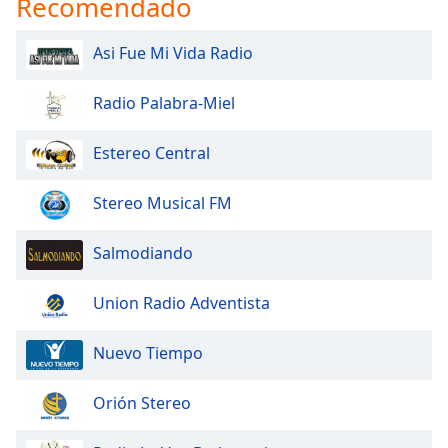
Recomendado
opens
subtitles
settings
Asi Fue Mi Vida Radio
dialog
subtitles
Radio Palabra-Miel
off
,
selected
Estereo Central
Audio
Track
Stereo Musical FM
Picture-
in-
Salmodiando
Picture
Fullscreen
This
Union Radio Adventista
is
a
Nuevo Tiempo
modal
window.
Orión Stereo
Beginning