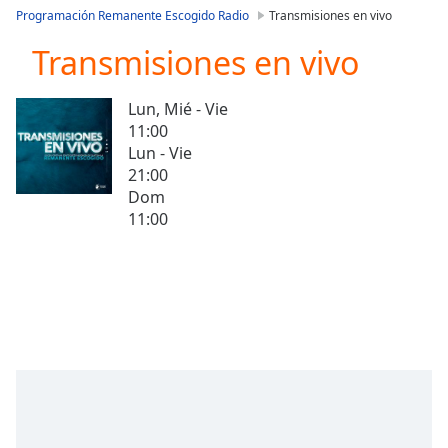
loading.
Programación Remanente Escogido Radio
Transmisiones en vivo
Play
Video
Transmisiones en vivo
Play
Skip
Lun, Mié - Vie
Backward
11:00
Skip
Forward
Lun - Vie
Mute
21:00
Current
Dom
Time
0:00
11:00
/
Duration
-:-
Loaded
:
0.00%
Stream
Type
LIVE
Seek to
live,
currently
behind
live
LIVE