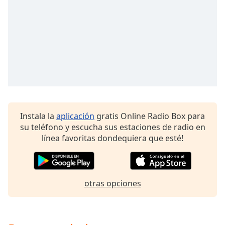
Remaining
Time
-
-:-
1x
Playback
Rate
Chapters
Chapters
Instala la
aplicación
gratis Online Radio Box para
Descriptions
su teléfono y escucha sus estaciones de radio en
línea favoritas dondequiera que esté!
descriptions
off
,
selected
otras opciones
Subtitles
subtitles
settings
,