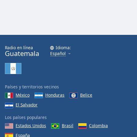
Opacity
Caption
Area
Background
Radio en línea
Idioma:
Color
Guatemala
Español
Opacity
Font
Países y territorios vecinos
Size
México
Honduras
Belice
El Salvador
Text
Los países populares
Edge
Style
Estados Unidos
Brasil
Colombia
España