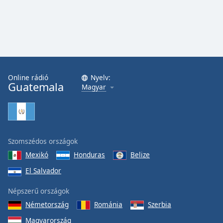
Opacity
Caption
Area
Background
Online rádió
Nyelv:
Color
Guatemala
Magyar
Opacity
Font
Szomszédos országok
Size
Mexikó
Honduras
Belize
El Salvador
Text
Népszerű országok
Edge
Style
Németország
Románia
Szerbia
Magyarország