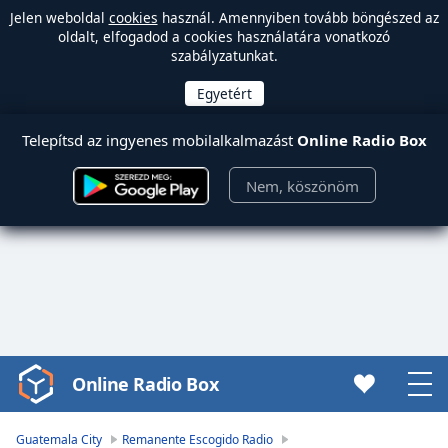
Jelen weboldal
cookies
használ. Amennyiben tovább böngészed az
oldalt, elfogadod a cookies használatára vonatkozó
szabályzatunkat.
Telepítsd az ingyenes mobilalkalmazást
Online Radio Box
Nem, köszönöm
Online Radio Box
Video
Player
is
Guatemala City
Remanente Escogido Radio