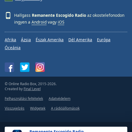
Font
Family
Hallgass
Remanente Escogido Radio
az okostelefonodon
ingyen a
Android
vagy
iOS
Reset
Done
Afrika
Ázsia
Észak Amerika
Dél Amerika
Európa
Close
Óceánia
Modal
Dialog
End
of
dialog
window.
© Online Radio Box, 2015-2026.
Created by
Final Level
Felhasználási feltételek
Adatvédelem
Visszajelzés
Widgetek
A rádióállomások
Remanente Escogido Radio