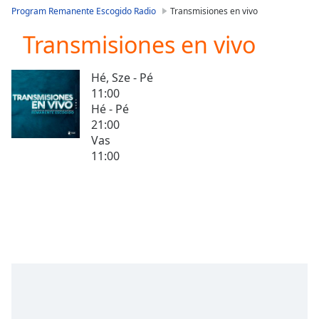
loading.
Program Remanente Escogido Radio
Transmisiones en vivo
Play
Video
Transmisiones en vivo
Play
Skip
Hé, Sze - Pé
Backward
11:00
Skip
Forward
Hé - Pé
Mute
21:00
Current
Vas
Time
0:00
11:00
/
Duration
-:-
Loaded
:
0.00%
Stream
Type
LIVE
Seek to
live,
currently
behind
live
LIVE