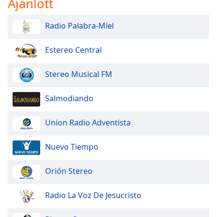
Ajánlott
opens
subtitles
settings
Radio Palabra-Miel
dialog
subtitles
Estereo Central
off
,
selected
Stereo Musical FM
Audio
Track
Salmodiando
Picture-
in-
Union Radio Adventista
Picture
Fullscreen
This
Nuevo Tiempo
is
a
Orión Stereo
modal
window.
Radio La Voz De Jesucristo
Beginning