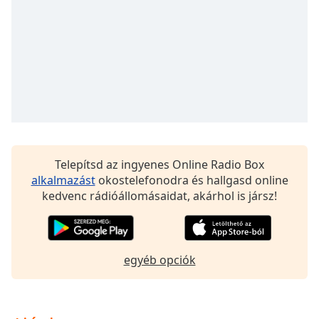
Remaining
Time
-
-:-
1x
Playback
Rate
Chapters
Chapters
Telepítsd az ingyenes Online Radio Box
Descriptions
alkalmazást
okostelefonodra és hallgasd online
kedvenc rádióállomásaidat, akárhol is jársz!
descriptions
off
,
selected
egyéb opciók
Subtitles
subtitles
settings
,