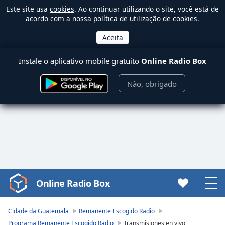
Este site usa
cookies
. Ao continuar utilizando o site, você está de
acordo com a nossa política de utilização de cookies.
Instale o aplicativo mobile gratuito
Online Radio Box
Não, obrigado
Online Radio Box
Video
Player
is
Cidade da Guatemala
Remanente Escogido Radio
loading.
Programa Remanente Escogido Radio
Transmisiones en vivo