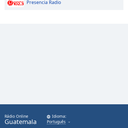
Presencia Radio
Opacity
Caption
Area
Background
Color
Opacity
Font
Size
Text
Edge
Style
Rádio Online
Idioma:
Guatemala
Português
Font