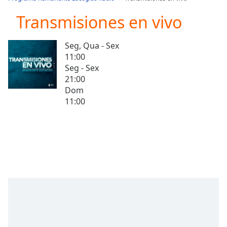
Play
Video
Transmisiones en vivo
Play
Skip
Seg, Qua - Sex
Backward
11:00
Skip
Forward
Seg - Sex
Mute
21:00
Current
Dom
Time
0:00
11:00
/
Duration
-:-
Loaded
:
0.00%
Stream
Type
LIVE
Seek to
live,
currently
behind
live
LIVE
Remaining