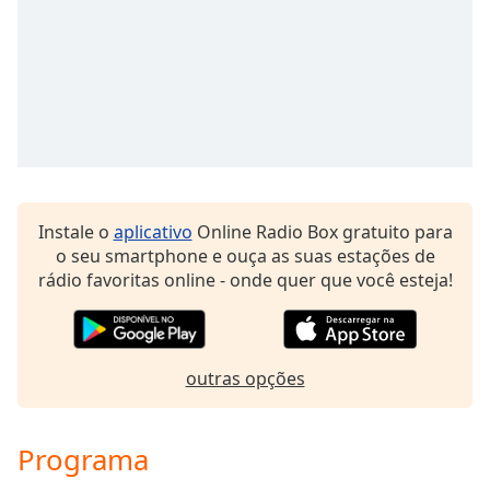
Time
-
-:-
1x
Playback
Rate
Chapters
Chapters
Instale o
aplicativo
Online Radio Box gratuito para
Descriptions
o seu smartphone e ouça as suas estações de
rádio favoritas online - onde quer que você esteja!
descriptions
off
,
selected
outras opções
Subtitles
subtitles
settings
,
Programa
opens