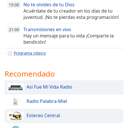
subtitles
No te olvides de tu Dios
15:00
settings
Acuérdate de tu creador en los días de tu
dialog
juventud. ¡No te pierdas esta programación!
subtitles
off
,
Transmisiones en vivo
21:00
selected
Hay un mensaje para tu vida ¡Comparte la
bendición!
Audio
Track
Programa inteiro
Picture-
in-
Picture
Recomendado
Fullscreen
This
is
Asi Fue Mi Vida Radio
a
modal
Radio Palabra-Miel
window.
Estereo Central
Beginning
of