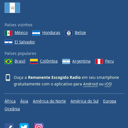
Family
Reset
Países vizinhos
Done
México
Honduras
Belize
Close
Modal
El Salvador
Dialog
End
Países populares
of
Brasil
Colômbia
Argentina
Peru
dialog
window.
Ouça a
Remanente Escogido Radio
em seu smartphone
gratuitamente com o aplicativo para
Android
ou
iOS
!
África
Ásia
América do Norte
América do Sul
Europa
Oceânia