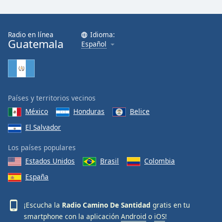
Font
Family
Radio en línea
Idioma:
Guatemala
Español
Reset
Done
Close
Modal
Dialog
End
Países y territorios vecinos
of
México
Honduras
Belice
dialog
El Salvador
window.
Los países populares
Estados Unidos
Brasil
Colombia
España
¡Escucha la
Radio Camino De Santidad
gratis en tu
smartphone con la aplicación
Android
o
iOS
!