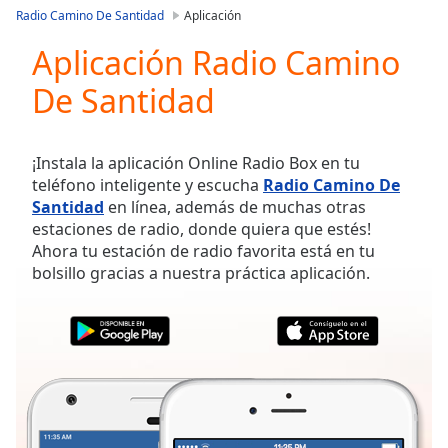
loading.
Radio Camino De Santidad
Aplicación
Play
Video
Aplicación Radio Camino
Play
De Santidad
Skip
Backward
Skip
Forward
¡Instala la aplicación Online Radio Box en tu
Mute
teléfono inteligente y escucha
Radio Camino De
Current
Santidad
en línea, además de muchas otras
Time
0:00
estaciones de radio, donde quiera que estés!
/
Ahora tu estación de radio favorita está en tu
Duration
-:-
bolsillo gracias a nuestra práctica aplicación.
Loaded
:
0.00%
Stream
Type
LIVE
Seek to
live,
currently
behind
live
LIVE