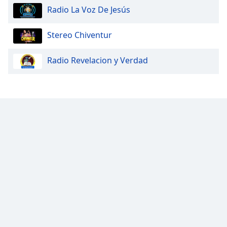
Radio La Voz De Jesús
Opacity
Stereo Chiventur
Caption
Radio Revelacion y Verdad
Area
Background
Color
Opacity
Font
Size
Text
Edge
Style