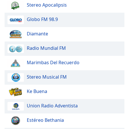
of
Stereo Apocalipsis
dialog
window.
Globo FM 98.9
Escape
will
Diamante
cancel
and
close
Radio Mundial FM
the
window.
Marimbas Del Recuerdo
Text
Stereo Musical FM
Color
Ke Buena
Opacity
Union Radio Adventista
Text
Background
Estéreo Bethania
Color