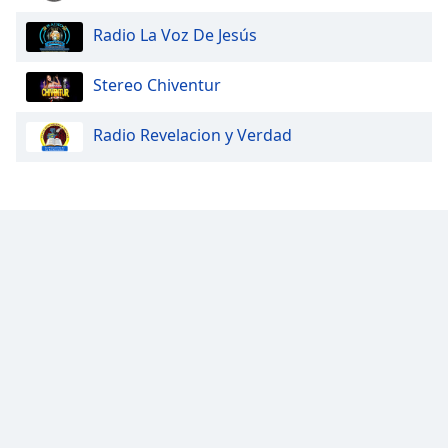
Color
Radio La Voz De Jesús
Opacity
Stereo Chiventur
Caption
Radio Revelacion y Verdad
Area
Background
Color
Opacity
Font
Size
Text
Edge
Style