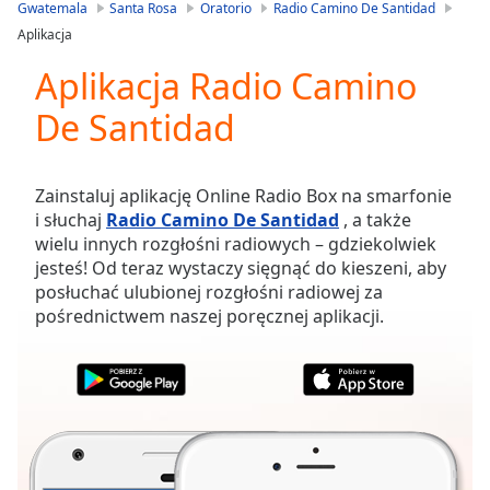
is
Gwatemala
Santa Rosa
Oratorio
Radio Camino De Santidad
loading.
Aplikacja
Play
Video
Aplikacja Radio Camino
Play
De Santidad
Skip
Backward
Skip
Forward
Zainstaluj aplikację Online Radio Box na smarfonie
Mute
i słuchaj
Radio Camino De Santidad
, a także
Current
wielu innych rozgłośni radiowych – gdziekolwiek
Time
0:00
jesteś! Od teraz wystaczy sięgnąć do kieszeni, aby
/
posłuchać ulubionej rozgłośni radiowej za
Duration
-:-
pośrednictwem naszej poręcznej aplikacji.
Loaded
:
0.00%
Stream
Type
LIVE
Seek to
live,
currently
behind
live
LIVE