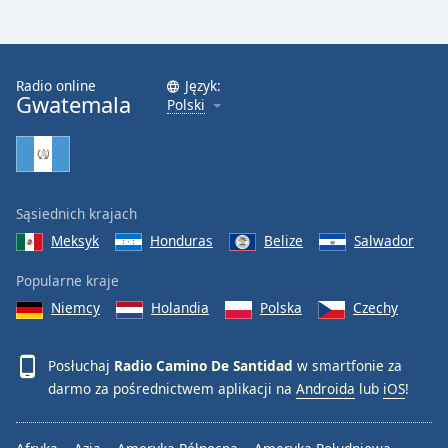
Font
Family
Radio online
Język:
Gwatemala
Polski
Reset
Done
Close
Modal
Dialog
End
Sąsiednich krajach
of
Meksyk
Honduras
Belize
Salwador
dialog
window.
Popularne kraje
Niemcy
Holandia
Polska
Czechy
Posłuchaj
Radio Camino De Santidad
w smartfonie za
darmo za pośrednictwem aplikacji na
Androida
lub
iOS
!