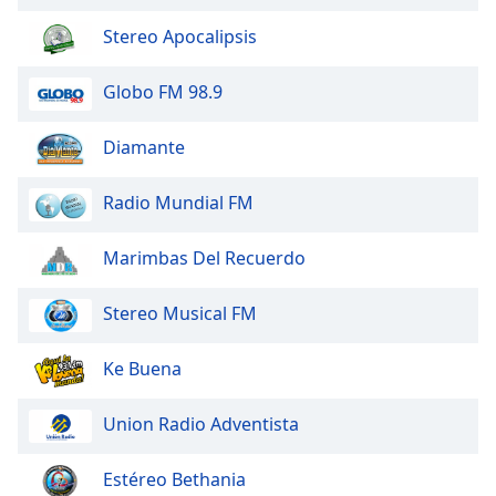
Beginning
of
Stereo Apocalipsis
dialog
window.
Globo FM 98.9
Escape
will
Diamante
cancel
and
close
Radio Mundial FM
the
window.
Marimbas Del Recuerdo
Text
Stereo Musical FM
Color
Ke Buena
Opacity
Union Radio Adventista
Text
Background
Estéreo Bethania